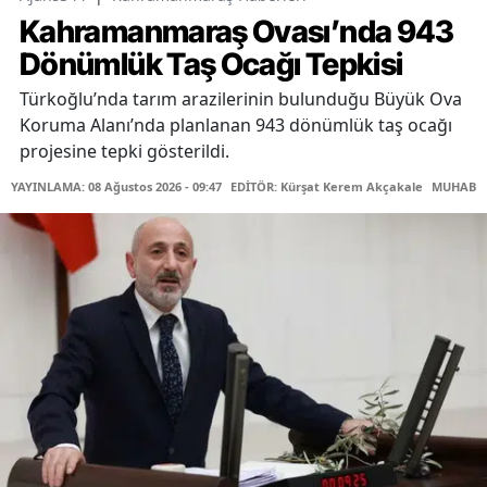
Kahramanmaraş Ovası’nda 943
Dönümlük Taş Ocağı Tepkisi
Türkoğlu’nda tarım arazilerinin bulunduğu Büyük Ova
Koruma Alanı’nda planlanan 943 dönümlük taş ocağı
projesine tepki gösterildi.
YAYINLAMA: 08 Ağustos 2026 - 09:47
EDİTÖR: Kürşat Kerem Akçakale
MUHABİR