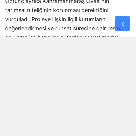
Öztunç ayrıca Kahramanmaraş Ovası’nın
tarımsal niteliğinin korunması gerektiğini
vurguladı. Projeye ilişkin ilgili kurumların
değerlendirmesi ve ruhsat sürecine dair resmi
açıklama ise haberde aktarılan sosyal medya
paylaşımında yer almadı.
Yorumlar
İsim*
Yorum Yazın (500 Karakter)