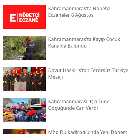
Kahramanmaraş’ta Nöbetçi
Eczaneler 8 Ağustos
Kahramanmaraş’ta Kayıp Çocuk
Kanalda Bulundu
Davut Haskırış’tan Terörsüz Türkiye
Mesajı
Kahramanmaraşlı İşçi Tünel
Göçüğünde Can Verdi
Mhp Dulkadiroğlu’nda Yeni Dönem