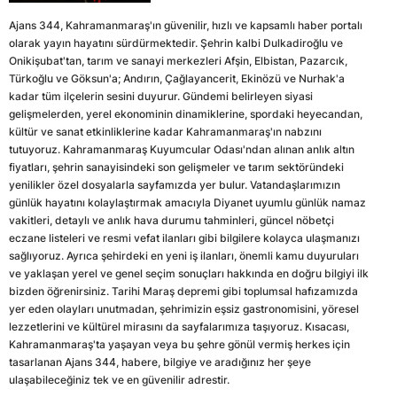
Ajans 344, Kahramanmaraş'ın güvenilir, hızlı ve kapsamlı haber portalı
olarak yayın hayatını sürdürmektedir. Şehrin kalbi Dulkadiroğlu ve
Onikişubat'tan, tarım ve sanayi merkezleri Afşin, Elbistan, Pazarcık,
Türkoğlu ve Göksun'a; Andırın, Çağlayancerit, Ekinözü ve Nurhak'a
kadar tüm ilçelerin sesini duyurur. Gündemi belirleyen siyasi
gelişmelerden, yerel ekonominin dinamiklerine, spordaki heyecandan,
kültür ve sanat etkinliklerine kadar Kahramanmaraş'ın nabzını
tutuyoruz. Kahramanmaraş Kuyumcular Odası'ndan alınan anlık altın
fiyatları, şehrin sanayisindeki son gelişmeler ve tarım sektöründeki
yenilikler özel dosyalarla sayfamızda yer bulur. Vatandaşlarımızın
günlük hayatını kolaylaştırmak amacıyla Diyanet uyumlu günlük namaz
vakitleri, detaylı ve anlık hava durumu tahminleri, güncel nöbetçi
eczane listeleri ve resmi vefat ilanları gibi bilgilere kolayca ulaşmanızı
sağlıyoruz. Ayrıca şehirdeki en yeni iş ilanları, önemli kamu duyuruları
ve yaklaşan yerel ve genel seçim sonuçları hakkında en doğru bilgiyi ilk
bizden öğrenirsiniz. Tarihi Maraş depremi gibi toplumsal hafızamızda
yer eden olayları unutmadan, şehrimizin eşsiz gastronomisini, yöresel
lezzetlerini ve kültürel mirasını da sayfalarımıza taşıyoruz. Kısacası,
Kahramanmaraş'ta yaşayan veya bu şehre gönül vermiş herkes için
tasarlanan Ajans 344, habere, bilgiye ve aradığınız her şeye
ulaşabileceğiniz tek ve en güvenilir adrestir.