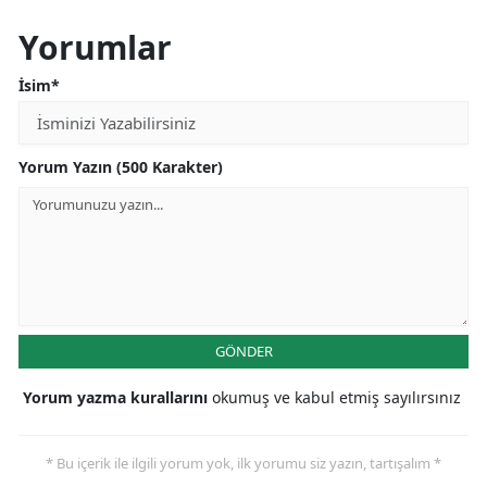
Yorumlar
İsim*
Yorum Yazın (500 Karakter)
GÖNDER
Yorum yazma kurallarını
okumuş ve kabul etmiş sayılırsınız
* Bu içerik ile ilgili yorum yok, ilk yorumu siz yazın, tartışalım *