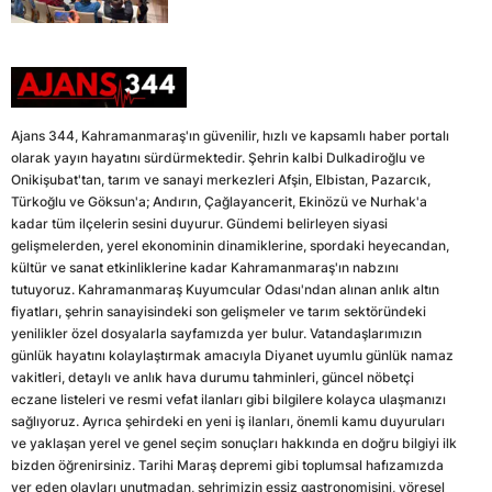
Ajans 344, Kahramanmaraş'ın güvenilir, hızlı ve kapsamlı haber portalı
olarak yayın hayatını sürdürmektedir. Şehrin kalbi Dulkadiroğlu ve
Onikişubat'tan, tarım ve sanayi merkezleri Afşin, Elbistan, Pazarcık,
Türkoğlu ve Göksun'a; Andırın, Çağlayancerit, Ekinözü ve Nurhak'a
kadar tüm ilçelerin sesini duyurur. Gündemi belirleyen siyasi
gelişmelerden, yerel ekonominin dinamiklerine, spordaki heyecandan,
kültür ve sanat etkinliklerine kadar Kahramanmaraş'ın nabzını
tutuyoruz. Kahramanmaraş Kuyumcular Odası'ndan alınan anlık altın
fiyatları, şehrin sanayisindeki son gelişmeler ve tarım sektöründeki
yenilikler özel dosyalarla sayfamızda yer bulur. Vatandaşlarımızın
günlük hayatını kolaylaştırmak amacıyla Diyanet uyumlu günlük namaz
vakitleri, detaylı ve anlık hava durumu tahminleri, güncel nöbetçi
eczane listeleri ve resmi vefat ilanları gibi bilgilere kolayca ulaşmanızı
sağlıyoruz. Ayrıca şehirdeki en yeni iş ilanları, önemli kamu duyuruları
ve yaklaşan yerel ve genel seçim sonuçları hakkında en doğru bilgiyi ilk
bizden öğrenirsiniz. Tarihi Maraş depremi gibi toplumsal hafızamızda
yer eden olayları unutmadan, şehrimizin eşsiz gastronomisini, yöresel