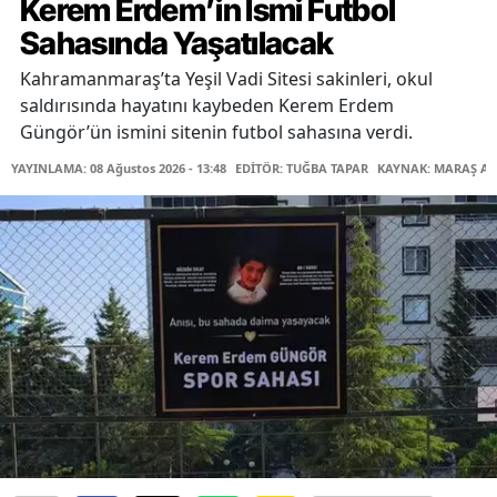
Kerem Erdem’in İsmi Futbol
Sahasında Yaşatılacak
Kahramanmaraş’ta Yeşil Vadi Sitesi sakinleri, okul
saldırısında hayatını kaybeden Kerem Erdem
Güngör’ün ismini sitenin futbol sahasına verdi.
YAYINLAMA: 08 Ağustos 2026 - 13:48
EDİTÖR: TUĞBA TAPAR
KAYNAK: MARAŞ AB