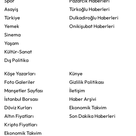
Spor
Pazarcık Haberleri
Asayiş
Türkoğlu Haberleri
Türkiye
Dulkadiroğlu Haberleri
Yemek
Onikişubat Haberleri
Sinema
Yaşam
Kültür-Sanat
Dış Politika
Köşe Yazarları
Künye
Foto Galeriler
Gizlilik Politikası
Manşetler Sayfası
İletişim
İstanbul Borsası
Haber Arşivi
Döviz Kurları
Ekonomik Takvim
Altın Fiyatları
Son Dakika Haberleri
Kripto Fiyatları
Ekonomik Takvim