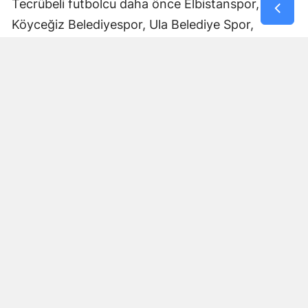
Tecrübeli futbolcu daha önce Elbistanspor,
Köyceğiz Belediyespor, Ula Belediye Spor,
Marmaris Gücü Spor Kulübü, Dalyanspor,
Ortaköy Spor, Göksun Ülkü Spor, Araban
Belediye Spor ve Elbistan Feda Spor formalarını
giydi.
Bölgesel Amatör Lig’de 12 karşılaşmada görev
alan Ali Çam, bu maçlarda bir gol kaydetti.
Çam’ın saha içindeki deneyimi ve farklı
kulüplerde edindiği tecrübeyle Afşinspor’un yeni
sezon hedeflerine katkı sağlaması bekleniyor.
Transfer Çalışmaları Devam Edecek
Afşinspor’un Muhammet Kadir Arslan ve Ali Çam
transferleriyle sınırlı kalmayacağı öğrenildi. Mavi-