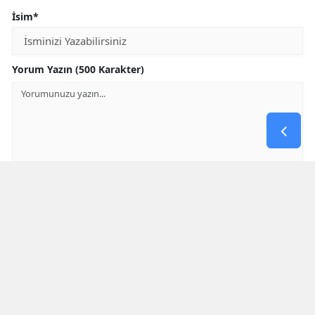
İsim*
Yorum Yazın (500 Karakter)
GÖNDER
Yorum yazma kurallarını
okumuş ve kabul etmiş sayılırsınız
* Bu içerik ile ilgili yorum yok, ilk yorumu siz yazın, tartışalım *