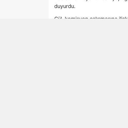
duyurdu.
Gül, komisyon çalışmasına iliş
çalışmaya devam. 02.15 TBM
Paylaşımda AK Parti Kahramanm
de komisyondaki çalışmalara ka
Mehmet Şahin de Gec
AK Parti Kahramanmaraş Millet
Türkiye sürecine ilişkin yasal
mesaisini sürdürdü.
Şahin daha önce yaptığı açıkl
ve bağlantılı yapıların tasfiyesi
işleyecek hukuki zeminin oluşt