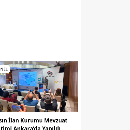
si
ENEL
sın İlan Kurumu Mevzuat
itimi Ankara’da Yapıldı