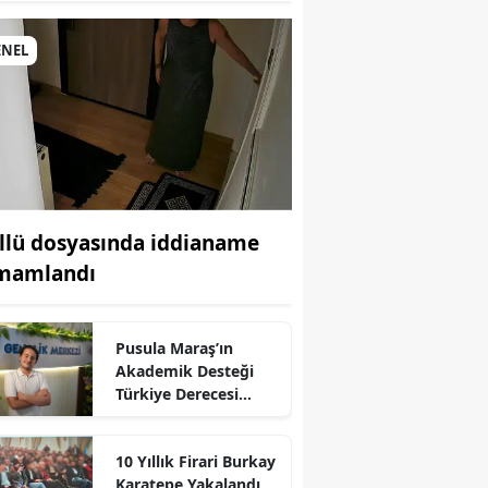
ENEL
llü dosyasında iddianame
mamlandı
r
Pusula Maraş’ın
Akademik Desteği
Türkiye Derecesi
Getirdi
10 Yıllık Firari Burkay
Karatepe Yakalandı