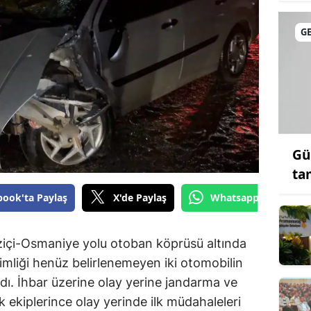
G
Gü
ta
book'ta Paylaş
X'de Paylaş
Whatsapp'tan Gönde
üziçi-Osmaniye yolu otoban köprüsü altında
imliği henüz belirlenemeyen iki otomobilin
ndı. İhbar üzerine olay yerine jandarma ve
lık ekiplerince olay yerinde ilk müdahaleleri