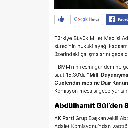
Face
Türkiye Büyük Millet Meclisi A
sürecinin hukuki ayağı kapsa
üzerindeki çalışmalarını gece 
TBMM’nin resmî gündemine gö
saat 15.30’da
“Milli Dayanışm
Güçlendirilmesine Dair Kanun 
Komisyon mesaisi gece yarısını
Abdülhamit Gül’den S
AK Parti Grup Başkanvekili Ab
Adalet Komisyonu’ndan yaptığı