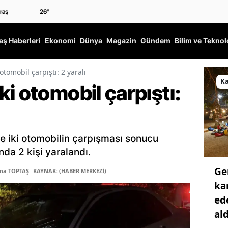
26
°
ş Haberleri
Ekonomi
Dünya
Magazin
Gündem
Bilim ve Teknol
otomobil çarpıştı: 2 yaralı
K
i otomobil çarpıştı:
e iki otomobilin çarpışması sonucu
da 2 kişi yaralandı.
Ge
tma TOPTAŞ
KAYNAK: (HABER MERKEZİ)
ka
ed
ald