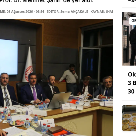
rof. Dr. Mehmet Şahin de yer aldı.
E: 08 Ağustos 2026 - 03:54
EDİTÖR: Sema AKÇAKALE
KAYNAK: (HABER MERKEZİ)
G
Ok
3 
30