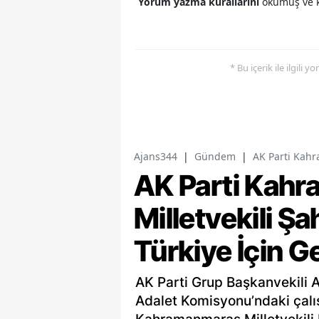
Yorum yazma kurallarını
okumuş ve k
* Bu içerik ile ilgili 
Ajans344
|
Gündem
|
AK Parti Kahr
AK Parti Kah
Milletvekili Ş
Türkiye İçin G
AK Parti Grup Başkanvekili 
Adalet Komisyonu’ndaki çalı