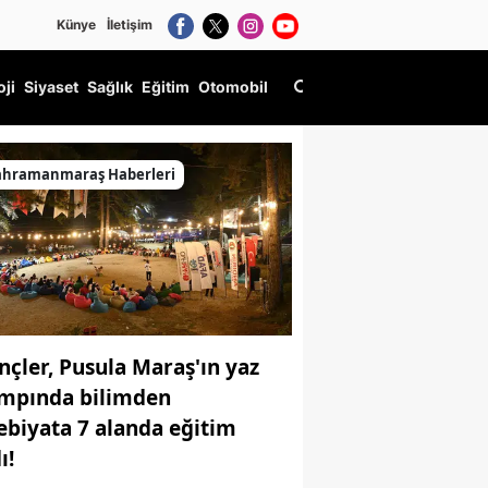
Künye
İletişim
oji
Siyaset
Sağlık
Eğitim
Otomobil
ahramanmaraş Haberleri
nçler, Pusula Maraş'ın yaz
mpında bilimden
ebiyata 7 alanda eğitim
ı!