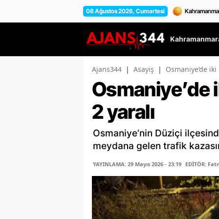
08 Ağustos 2026, Cumartesi
Kahramanmara
Ajans344
|
Asayiş
|
Osmaniye’de iki 
Osmaniye’de ik
2 yaralı
Osmaniye’nin Düziçi ilçesind
meydana gelen trafik kazasın
YAYINLAMA: 29 Mayıs 2026 - 23:19
EDİTÖR: Fa