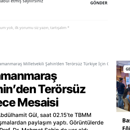
abul etmiş sayılırsınız
GÖNDER
yorum yok, ilk yorumu siz yazın, tartışalım *
amanmaraş Milletvekili Şahin’den Terörsüz Türkiye İçin Gece Mesai
G
ramanmaraş
ahin’den Terörsüz
ece Mesaisi
Abdülhamit Gül, saat 02.15’te TBMM
Ba
şmalardan paylaşım yaptı. Görüntülerde
Eğ