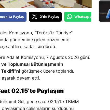
book'ta Paylaş
X'de Paylaş
Whatsapp'tan Gönde
dalet Komisyonu, “Terörsüz Türkiye”
mında gündemine gelen düzenleme
geç saatlere kadar sürdürdü.
re Adalet Komisyonu, 7 Ağustos 2026 günü
a ve Toplumsal Bütünleşmenin
Teklifi”ni
görüşmek üzere toplandı.
 aşarak devam etti.
aat 02.15’te Paylaşım
dülhamit Gül, gece saat 02.15’te TBMM
 paylaşımda çalışmaların sürdüğünü