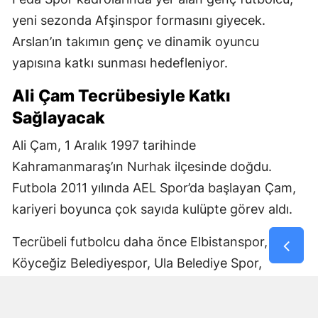
yeni sezonda Afşinspor formasını giyecek.
Arslan’ın takımın genç ve dinamik oyuncu
yapısına katkı sunması hedefleniyor.
Ali Çam Tecrübesiyle Katkı
Sağlayacak
Ali Çam, 1 Aralık 1997 tarihinde
Kahramanmaraş’ın Nurhak ilçesinde doğdu.
Futbola 2011 yılında AEL Spor’da başlayan Çam,
kariyeri boyunca çok sayıda kulüpte görev aldı.
Tecrübeli futbolcu daha önce Elbistanspor,
Köyceğiz Belediyespor, Ula Belediye Spor,
Marmaris Gücü Spor Kulübü, Dalyanspor,
Ortaköy Spor, Göksun Ülkü Spor, Araban