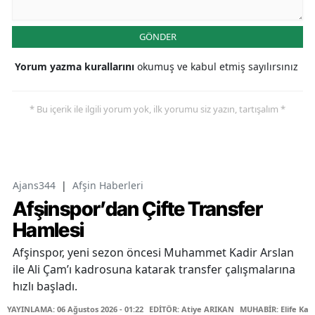
GÖNDER
Yorum yazma kurallarını
okumuş ve kabul etmiş sayılırsınız
* Bu içerik ile ilgili yorum yok, ilk yorumu siz yazın, tartışalım *
Ajans344
|
Afşin Haberleri
Afşinspor’dan Çifte Transfer
Hamlesi
Afşinspor, yeni sezon öncesi Muhammet Kadir Arslan
ile Ali Çam’ı kadrosuna katarak transfer çalışmalarına
hızlı başladı.
YAYINLAMA: 06 Ağustos 2026 - 01:22
EDİTÖR: Atiye ARIKAN
MUHABİR: Elife Kar