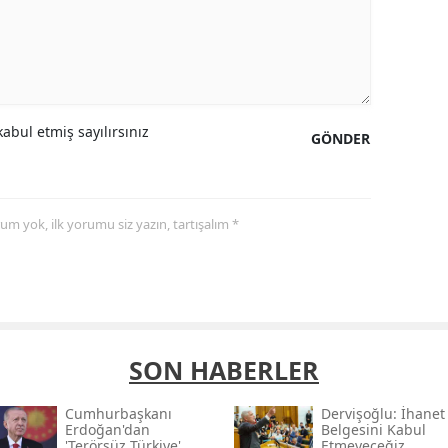
abul etmiş sayılırsınız
GÖNDER
yorum yok, ilk yorumu siz yazın, tartışalım *
SON HABERLER
Cumhurbaşkanı
Dervişoğlu: İhanet
Erdoğan'dan
Belgesini Kabul
'terörsüz Türkiye'
Etmeyeceğiz