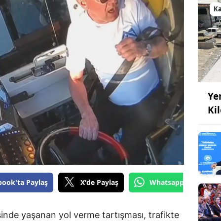
K
Ye
Ki
book'ta Paylaş
X'de Paylaş
Whatsapp'tan Gönde
sinde yaşanan yol verme tartışması, trafikte