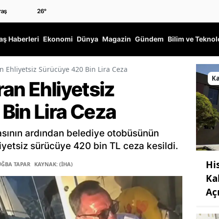
26
°
ş Haberleri
Ekonomi
Dünya
Magazin
Gündem
Bilim ve Teknol
n Ehliyetsiz Sürücüye 420 Bin Lira Ceza
K
an Ehliyetsiz
Bin Lira Ceza
asının ardından belediye otobüsünün
iyetsiz sürücüye 420 bin TL ceza kesildi.
Hi
UĞBA TAPAR
KAYNAK: (İHA)
Ka
Aç