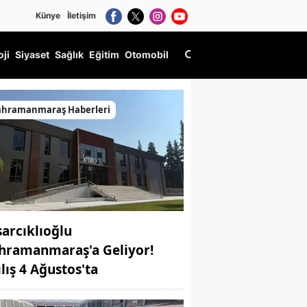
Künye
İletişim
oji
Siyaset
Sağlık
Eğitim
Otomobil
ahramanmaraş Haberleri
sarcıklıoğlu
hramanmaraş'a Geliyor!
ılış 4 Ağustos'ta