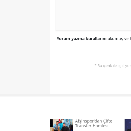
Yorum yazma kurallarını
okumuş ve k
* Bu içerik ile ilgili 
Afşinspor’dan Çifte
Transfer Hamlesi