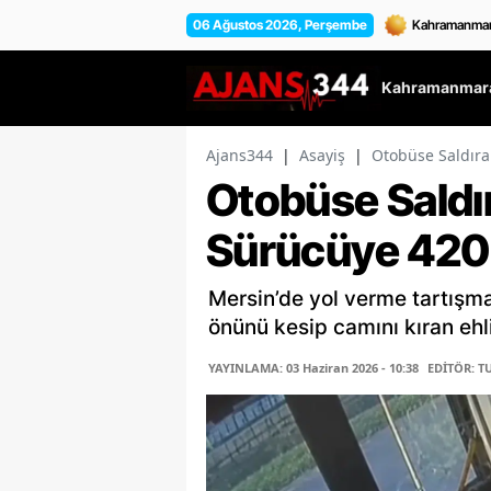
06 Ağustos 2026, Perşembe
Kahramanmara
Ajans344
|
Asayiş
|
Otobüse Saldıra
Otobüse Saldır
Sürücüye 420 
Mersin’de yol verme tartışm
önünü kesip camını kıran ehl
YAYINLAMA: 03 Haziran 2026 - 10:38
EDİTÖR: T