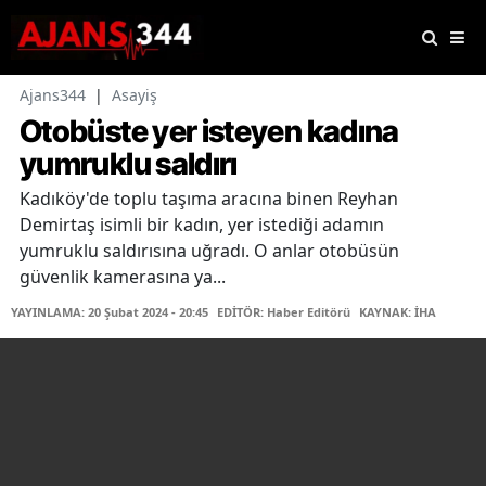
Ajans344
|
Asayiş
Otobüste yer isteyen kadına
yumruklu saldırı
Kadıköy'de toplu taşıma aracına binen Reyhan
Demirtaş isimli bir kadın, yer istediği adamın
yumruklu saldırısına uğradı. O anlar otobüsün
güvenlik kamerasına ya...
YAYINLAMA: 20 Şubat 2024 - 20:45
EDİTÖR: Haber Editörü
KAYNAK: İHA