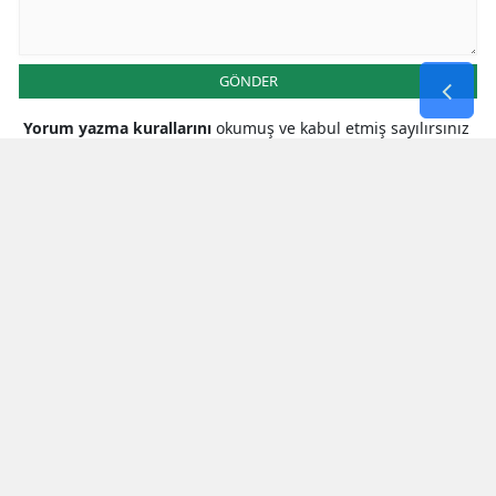
GÖNDER
Yorum yazma kurallarını
okumuş ve kabul etmiş sayılırsınız
* Bu içerik ile ilgili yorum yok, ilk yorumu siz yazın, tartışalım *
SON HABERLER
Milletvekili Şahin’den
Cumhurbaşkanı Erdoğan’a Teşekkür