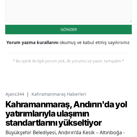
GÖNDER
Yorum yazma kurallarını
okumuş ve kabul etmiş sayılırsınız
* Bu içerik ile ilgili yorum yok, ilk yorumu siz yazın, tartışalım *
Ajans344
|
Kahramanmaraş Haberleri
Kahramanmaraş, Andırın'da yol
yatırımlarıyla ulaşımın
standartlarını yükseltiyor
Büyükşehir Belediyesi, Andırın’da Kesik – Altınboğa -