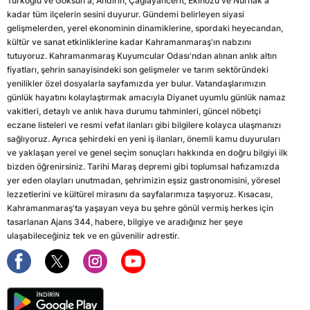
Türkoğlu ve Göksun'a; Andırın, Çağlayancerit, Ekinözü ve Nurhak'a
kadar tüm ilçelerin sesini duyurur. Gündemi belirleyen siyasi
gelişmelerden, yerel ekonominin dinamiklerine, spordaki heyecandan,
kültür ve sanat etkinliklerine kadar Kahramanmaraş'ın nabzını
tutuyoruz. Kahramanmaraş Kuyumcular Odası'ndan alınan anlık altın
fiyatları, şehrin sanayisindeki son gelişmeler ve tarım sektöründeki
yenilikler özel dosyalarla sayfamızda yer bulur. Vatandaşlarımızın
günlük hayatını kolaylaştırmak amacıyla Diyanet uyumlu günlük namaz
vakitleri, detaylı ve anlık hava durumu tahminleri, güncel nöbetçi
eczane listeleri ve resmi vefat ilanları gibi bilgilere kolayca ulaşmanızı
sağlıyoruz. Ayrıca şehirdeki en yeni iş ilanları, önemli kamu duyuruları
ve yaklaşan yerel ve genel seçim sonuçları hakkında en doğru bilgiyi ilk
bizden öğrenirsiniz. Tarihi Maraş depremi gibi toplumsal hafızamızda
yer eden olayları unutmadan, şehrimizin eşsiz gastronomisini, yöresel
lezzetlerini ve kültürel mirasını da sayfalarımıza taşıyoruz. Kısacası,
Kahramanmaraş'ta yaşayan veya bu şehre gönül vermiş herkes için
tasarlanan Ajans 344, habere, bilgiye ve aradığınız her şeye
ulaşabileceğiniz tek ve en güvenilir adrestir.