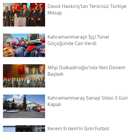
Davut Haskırış’tan Terörsüz Türkiye
Mesajı
Kahramanmaraşlı İşçi Tünel
Göçüğünde Can Verdi
Mhp Dulkadiroğlu’nda Yeni Dönem
Başladı
Kahramanmaraş Sanayi Sitesi 3 Gün
Kapalı
Kerem Erdem’in İsmi Futbol