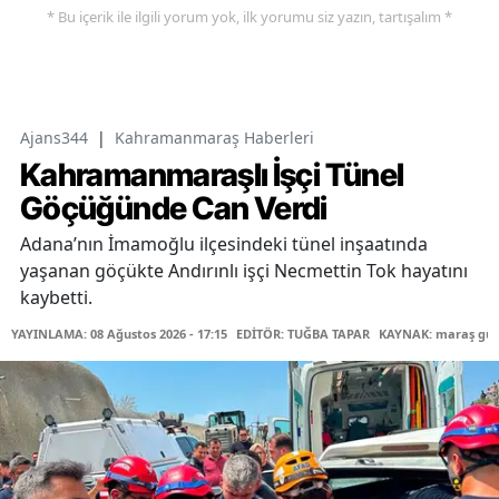
* Bu içerik ile ilgili yorum yok, ilk yorumu siz yazın, tartışalım *
Ajans344
|
Kahramanmaraş Haberleri
Kahramanmaraşlı İşçi Tünel
Göçüğünde Can Verdi
Adana’nın İmamoğlu ilçesindeki tünel inşaatında
yaşanan göçükte Andırınlı işçi Necmettin Tok hayatını
kaybetti.
YAYINLAMA: 08 Ağustos 2026 - 17:15
EDİTÖR: TUĞBA TAPAR
KAYNAK: maraş gü