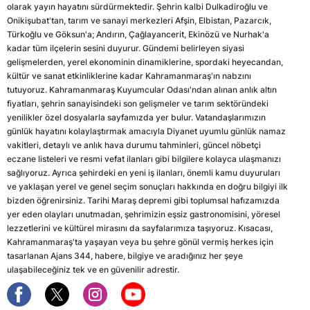
olarak yayın hayatını sürdürmektedir. Şehrin kalbi Dulkadiroğlu ve
Onikişubat'tan, tarım ve sanayi merkezleri Afşin, Elbistan, Pazarcık,
Türkoğlu ve Göksun'a; Andırın, Çağlayancerit, Ekinözü ve Nurhak'a
kadar tüm ilçelerin sesini duyurur. Gündemi belirleyen siyasi
gelişmelerden, yerel ekonominin dinamiklerine, spordaki heyecandan,
kültür ve sanat etkinliklerine kadar Kahramanmaraş'ın nabzını
tutuyoruz. Kahramanmaraş Kuyumcular Odası'ndan alınan anlık altın
fiyatları, şehrin sanayisindeki son gelişmeler ve tarım sektöründeki
yenilikler özel dosyalarla sayfamızda yer bulur. Vatandaşlarımızın
günlük hayatını kolaylaştırmak amacıyla Diyanet uyumlu günlük namaz
vakitleri, detaylı ve anlık hava durumu tahminleri, güncel nöbetçi
eczane listeleri ve resmi vefat ilanları gibi bilgilere kolayca ulaşmanızı
sağlıyoruz. Ayrıca şehirdeki en yeni iş ilanları, önemli kamu duyuruları
ve yaklaşan yerel ve genel seçim sonuçları hakkında en doğru bilgiyi ilk
bizden öğrenirsiniz. Tarihi Maraş depremi gibi toplumsal hafızamızda
yer eden olayları unutmadan, şehrimizin eşsiz gastronomisini, yöresel
lezzetlerini ve kültürel mirasını da sayfalarımıza taşıyoruz. Kısacası,
Kahramanmaraş'ta yaşayan veya bu şehre gönül vermiş herkes için
tasarlanan Ajans 344, habere, bilgiye ve aradığınız her şeye
ulaşabileceğiniz tek ve en güvenilir adrestir.