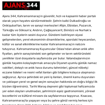
Ajans 344, Kahramanmaraş'ın güvenilir, hızlı ve kapsamlı haber portalı
olarak yayın hayatını sürdürmektedir. Şehrin kalbi Dulkadiroğlu ve
Onikişubat'tan, tarım ve sanayi merkezleri Afşin, Elbistan, Pazarcık,
Türkoğlu ve Göksun'a; Andırın, Çağlayancerit, Ekinözü ve Nurhak'a
kadar tüm ilçelerin sesini duyurur. Gündemi belirleyen siyasi
gelişmelerden, yerel ekonominin dinamiklerine, spordaki heyecandan,
kültür ve sanat etkinliklerine kadar Kahramanmaraş'ın nabzını
tutuyoruz. Kahramanmaraş Kuyumcular Odası'ndan alınan anlık altın
fiyatları, şehrin sanayisindeki son gelişmeler ve tarım sektöründeki
yenilikler özel dosyalarla sayfamızda yer bulur. Vatandaşlarımızın
günlük hayatını kolaylaştırmak amacıyla Diyanet uyumlu günlük namaz
vakitleri, detaylı ve anlık hava durumu tahminleri, güncel nöbetçi
eczane listeleri ve resmi vefat ilanları gibi bilgilere kolayca ulaşmanızı
sağlıyoruz. Ayrıca şehirdeki en yeni iş ilanları, önemli kamu duyuruları
ve yaklaşan yerel ve genel seçim sonuçları hakkında en doğru bilgiyi ilk
bizden öğrenirsiniz. Tarihi Maraş depremi gibi toplumsal hafızamızda
yer eden olayları unutmadan, şehrimizin eşsiz gastronomisini, yöresel
lezzetlerini ve kültürel mirasını da sayfalarımıza taşıyoruz. Kısacası,
Kahramanmaraş'ta yaşayan veya bu şehre gönül vermiş herkes için