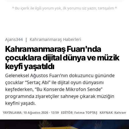
* Bu içerik ile ilgili yorum yok, ilk yorumu siz yazın, tartışalım *
Ajans344
|
Kahramanmaraş Haberleri
Kahramanmaraş Fuarı'nda
çocuklara dijital dünya ve müzik
keyfi yaşatıldı
Geleneksel Ağustos Fuarı’nın dokuzuncu gününde
çocuklar “Sertaç Abi” ile dijital oyun dünyasını
keşfederken, “Bu Konserde Mikrofon Sende”
programında ziyaretçiler sahneye çıkarak müziğin
keyfini yaşadı.
YAYINLAMA: 10 Ağustos 2026 - 13:59
EDİTÖR: Fatma TOPTAŞ
KAYNAK: Kahraman