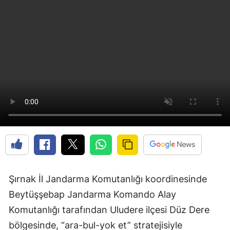
Şırnak İl Jandarma Komutanlığı koordinesinde
Beytüşşebap Jandarma Komando Alay
Komutanlığı tarafından Uludere ilçesi Düz Dere
bölgesinde, “ara-bul-yok et” stratejisiyle