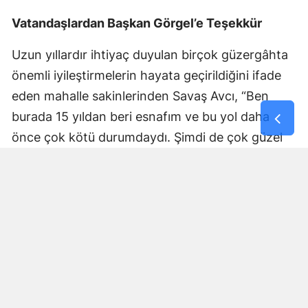
Vatandaşlardan Başkan Görgel’e Teşekkür
Uzun yıllardır ihtiyaç duyulan birçok güzergâhta
önemli iyileştirmelerin hayata geçirildiğini ifade
eden mahalle sakinlerinden Savaş Avcı, “Ben
burada 15 yıldan beri esnafım ve bu yol daha
önce çok kötü durumdaydı. Şimdi de çok güzel
hale getiriliyor. Büyükşehir Belediye Başkanımız
Fırat Görgel’e verdiği hizmetten dolayı çok
teşekkür ederim. Bizleri tozdan topraktan
kurtardı” dedi. Yapılan bakım, onarım ve asfalt
uygulamaları sayesinde ulaşımın daha güvenli ve
konforlu hale geldiğini söyleyen bir diğer mahalle
sakini İsmail Öksüz, “Yolumuz bozuktu. Bu yıl çok
yağmur yağdığı için yollarımızda çökmeler