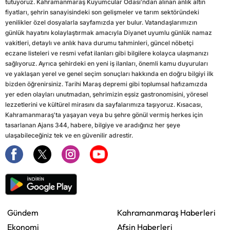
tutuyoruz. Kahramanmaraş Kuyumcular Odası'ndan alınan anlık altın
fiyatları, şehrin sanayisindeki son gelişmeler ve tarım sektöründeki
yenilikler özel dosyalarla sayfamızda yer bulur. Vatandaşlarımızın
günlük hayatını kolaylaştırmak amacıyla Diyanet uyumlu günlük namaz
vakitleri, detaylı ve anlık hava durumu tahminleri, güncel nöbetçi
eczane listeleri ve resmi vefat ilanları gibi bilgilere kolayca ulaşmanızı
sağlıyoruz. Ayrıca şehirdeki en yeni iş ilanları, önemli kamu duyuruları
ve yaklaşan yerel ve genel seçim sonuçları hakkında en doğru bilgiyi ilk
bizden öğrenirsiniz. Tarihi Maraş depremi gibi toplumsal hafızamızda
yer eden olayları unutmadan, şehrimizin eşsiz gastronomisini, yöresel
lezzetlerini ve kültürel mirasını da sayfalarımıza taşıyoruz. Kısacası,
Kahramanmaraş'ta yaşayan veya bu şehre gönül vermiş herkes için
tasarlanan Ajans 344, habere, bilgiye ve aradığınız her şeye
ulaşabileceğiniz tek ve en güvenilir adrestir.
Gündem
Kahramanmaraş Haberleri
Ekonomi
Afşin Haberleri