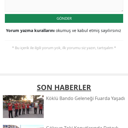
GÖNDER
Yorum yazma kurallarını
okumuş ve kabul etmiş sayılırsınız
* Bu içerik ile ilgili yorum yok, ilk yorumu siz yazın, tartışalım *
SON HABERLER
Köklü Bando Geleneği Fuarda Yaşadı
Göksun Toki̇ Konutlarında Detaylı