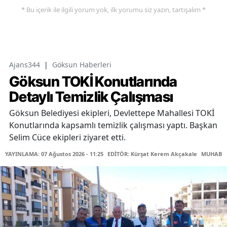
* Bu içerik ile ilgili yorum yok, ilk yorumu siz yazın, tartışalım *
Ajans344
|
Göksun Haberleri
Göksun TOKİ Konutlarında
Detaylı Temizlik Çalışması
Göksun Belediyesi ekipleri, Devlettepe Mahallesi TOKİ
Konutlarında kapsamlı temizlik çalışması yaptı. Başkan
Selim Cüce ekipleri ziyaret etti.
YAYINLAMA: 07 Ağustos 2026 - 11:25
EDİTÖR: Kürşat Kerem Akçakale
MUHABİR