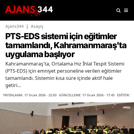
Ajans344
|
Asayiş
PTS-EDS sistemi için eğitimler
tamamlandı, Kahramanmaraş'ta
uygulama başlıyor
Kahramanmaraş'ta, Ortalama Hız İhlal Tespit Sistemi
(PTS-EDS) için emniyet personeline verilen eğitimler
tamamlandı. Sistemin kısa süre içinde aktif hale
getiri...
YAYINLAMA: 17 Ocak 2026 - 22:03
GÜNCELLEME: 17 Ocak 2026 - 17:45
EDİTÖR: T