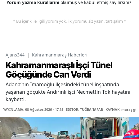
Yorum yazma kurallarını
okumuş ve kabul etmiş sayılırsınız
* Bu içerik ile ilgili yorum yok, ilk yorumu siz yazın, tartışalım *
Ajans344
|
Kahramanmaraş Haberleri
Kahramanmaraşlı İşçi Tünel
Göçüğünde Can Verdi
Adana’nın İmamoğlu ilçesindeki tünel inşaatında
yaşanan göçükte Andırınlı işçi Necmettin Tok hayatını
kaybetti.
YAYINLAMA: 08 Ağustos 2026 - 17:15
EDİTÖR: TUĞBA TAPAR
KAYNAK: maraş gü