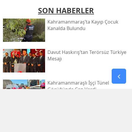
SON HABERLER
Kahramanmaraş’ta Kayıp Çocuk
Kanalda Bulundu
Davut Haskırış’tan Terörsüz Türkiye
Mesajı
Kahramanmaraşlı İşçi Tünel
Göçüğünde Can Verdi
Mhp Dulkadiroğlu’nda Yeni Dönem
Başladı