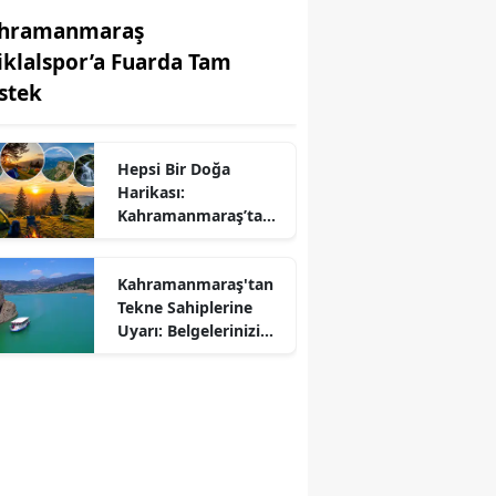
hramanmaraş
tiklalspor’a Fuarda Tam
stek
Hepsi Bir Doğa
Harikası:
r
Kahramanmaraş’ta
Kamp ve Piknik
Yapılabilecek En
Kahramanmaraş'tan
Güzel Alanlar
Tekne Sahiplerine
Uyarı: Belgelerinizi
Kontrol Edin!