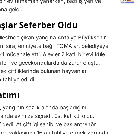
 bir ev tamamen yanarken, bazı iş yeri ve
na geldi.
aşlar Seferber Oldu
llesi’nde çıkan yangına Antalya Büyükşehir
anı sıra, emniyete bağlı TOMA’lar, belediyeye
i müdahale etti. Alevler 2 katlı bir evi küle
erleri ve gecekondularda da zarar oluştu.
pek çiftliklerinde bulunan hayvanlar
tahliye edildi.
atımı
 yangının sazlık alanda başladığını
r anda evimize sıçradı, üst kat kül oldu.
 dedi. At çiftliği sahibi ve baş antrenör
lara yaklaşınca 16 atı tahliye etmek zorunda