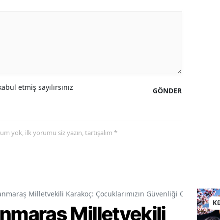
abul etmiş sayılırsınız
GÖNDER
yorum yok, ilk yorumu siz yazın, tartışalım *
araş Milletvekili Karakoç: Çocuklarımızın Güvenliği Ortak Vazif
Kü
araş Milletvekili