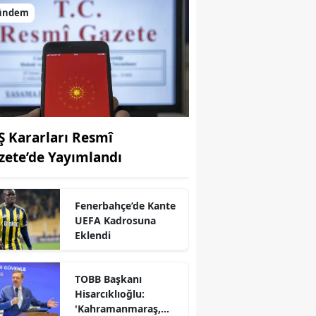
ündem
Ş Kararları Resmî
zete’de Yayımlandı
Fenerbahçe’de Kante
UEFA Kadrosuna
r
Eklendi
TOBB Başkanı
Hisarcıklıoğlu:
'Kahramanmaraş,