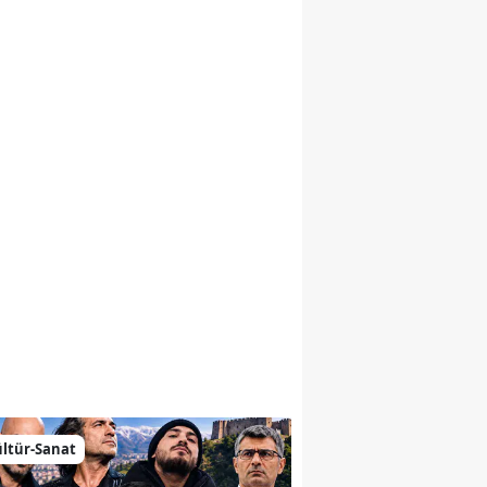
emiz
ltür-Sanat