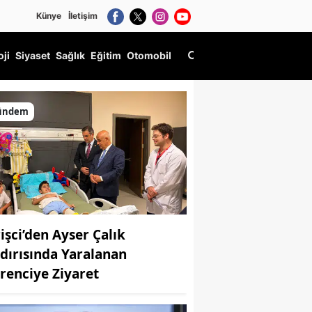
Künye
İletişim
oji
Siyaset
Sağlık
Eğitim
Otomobil
ündem
rişci’den Ayser Çalık
ldırısında Yaralanan
renciye Ziyaret