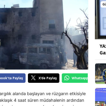
G
YA
Ga
book'ta Paylaş
X'de Paylaş
Whatsapp'tan Gönde
rgılık alanda başlayan ve rüzgarın etkisiyle
aklaşık 4 saat süren müdahalenin ardından