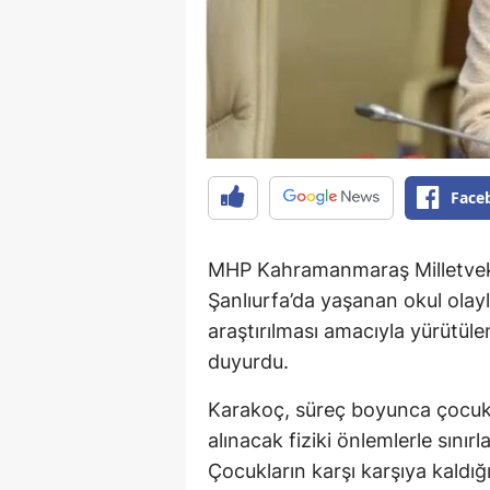
Face
MHP Kahramanmaraş Milletvek
Şanlıurfa’da yaşanan okul olaylar
araştırılması amacıyla yürütül
duyurdu.
Karakoç, süreç boyunca çocuk 
alınacak fiziki önlemlerle sını
Çocukların karşı karşıya kaldığı 