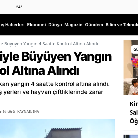
24
°
ş Haberleri
Ekonomi
Dünya
Magazin
Gündem
Bilim ve Teknol
le Büyüyen Yangın 4 Saatte Kontrol Altına Alındı
G
siyle Büyüyen Yangın
l Altına Alındı
kan yangın 4 saatte kontrol altına alındı.
 yerleri ve hayvan çiftliklerinde zarar
Ki
Sa
r Editörü
KAYNAK: İHA
Öğ