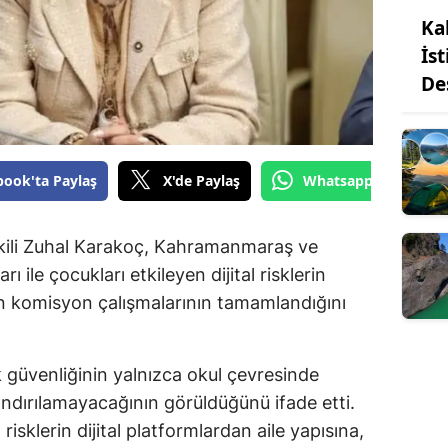
Ka
İs
De
book'ta Paylaş
X'de Paylaş
Whatsapp'tan Gönde
ili Zuhal Karakoç, Kahramanmaraş ve
ı ile çocukları etkileyen dijital risklerin
en komisyon çalışmalarının tamamlandığını
güvenliğinin yalnızca okul çevresinde
rlandırılamayacağının görüldüğünü ifade etti.
risklerin dijital platformlardan aile yapısına,