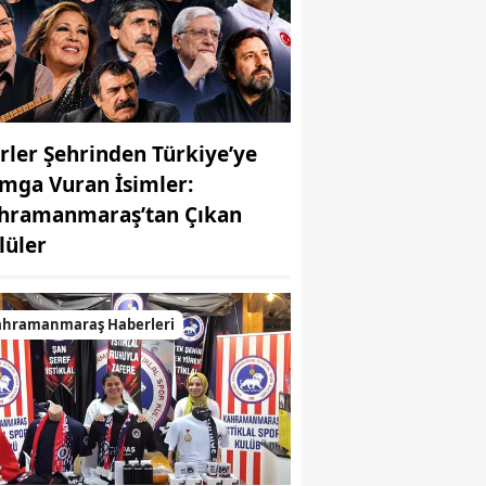
irler Şehrinden Türkiye’ye
mga Vuran İsimler:
hramanmaraş’tan Çıkan
MUHABİR: Elife Karaarslan
lüler
ahramanmaraş Haberleri