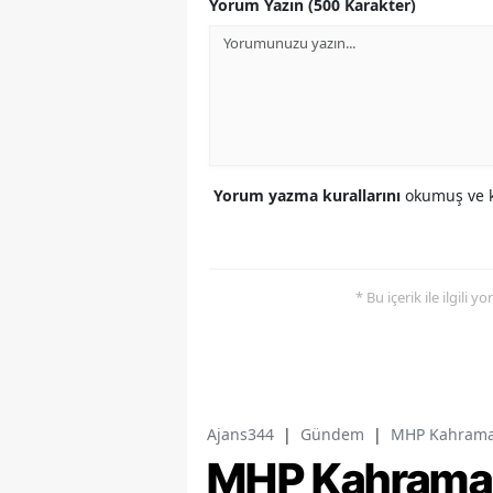
Yorum Yazın (500 Karakter)
Yorum yazma kurallarını
okumuş ve k
* Bu içerik ile ilgili 
Ajans344
|
Gündem
|
MHP Kahramanm
MHP Kahramanm