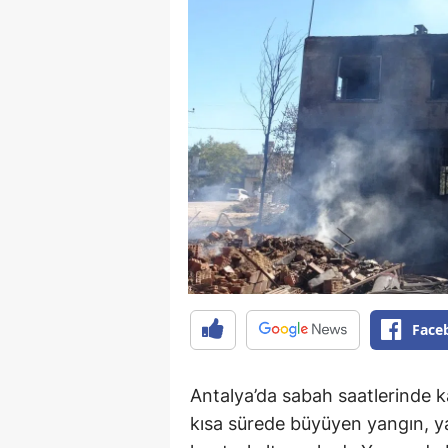
Face
Antalya’da sabah saatlerinde ka
kısa sürede büyüyen yangın, y