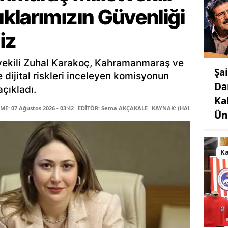
klarımızın Güvenliği
iz
ekili Zuhal Karakoç, Kahramanmaraş ve
Şa
le dijital riskleri inceleyen komisyonun
Da
çıkladı.
Ka
E: 07 Ağustos 2026 - 03:42
EDİTÖR: Sema AKÇAKALE
KAYNAK: (HABER MERKEZİ)
Ün
K