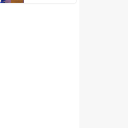
Türkiye Ekonomisinin
Lokomotif
Şehirlerinden
Birisidir'