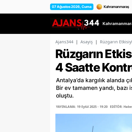
07 Ağustos 2026, Cuma
Kahramanmara
Ajans344
|
Asayiş
|
Rüzgarın Etkisiy
Rüzgarın Etki
4 Saatte Kontro
Antalya’da kargılık alanda çı
Bir ev tamamen yandı, bazı iş
oluştu.
YAYINLAMA: 19 Eylül 2025 - 19:20
EDİTÖR: Habe