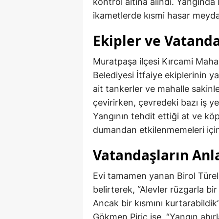
kontrol altına alındı. Yangında
ikametlerde kısmi hasar meyda
Ekipler ve Vatand
Muratpaşa ilçesi Kırcami Maha
Belediyesi İtfaiye ekiplerinin y
ait tankerler ve mahalle sakinler
çevirirken, çevredeki bazı iş y
Yangının tehdit ettiği at ve kö
dumandan etkilenmemeleri için 
Vatandaşların Anl
Evi tamamen yanan Birol Türel,
belirterek, “Alevler rüzgarla bi
Ancak bir kısmını kurtarabildik”
Gökmen Piriç ise, “Yangın ahır