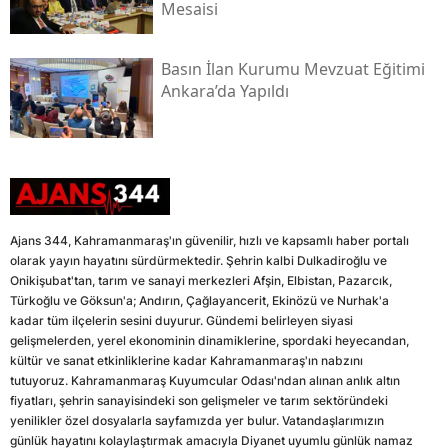
Mesaisi
Basın İlan Kurumu Mevzuat Eğitimi
Ankara’da Yapıldı
Ajans 344, Kahramanmaraş'ın güvenilir, hızlı ve kapsamlı haber portalı
olarak yayın hayatını sürdürmektedir. Şehrin kalbi Dulkadiroğlu ve
Onikişubat'tan, tarım ve sanayi merkezleri Afşin, Elbistan, Pazarcık,
Türkoğlu ve Göksun'a; Andırın, Çağlayancerit, Ekinözü ve Nurhak'a
kadar tüm ilçelerin sesini duyurur. Gündemi belirleyen siyasi
gelişmelerden, yerel ekonominin dinamiklerine, spordaki heyecandan,
kültür ve sanat etkinliklerine kadar Kahramanmaraş'ın nabzını
tutuyoruz. Kahramanmaraş Kuyumcular Odası'ndan alınan anlık altın
fiyatları, şehrin sanayisindeki son gelişmeler ve tarım sektöründeki
yenilikler özel dosyalarla sayfamızda yer bulur. Vatandaşlarımızın
günlük hayatını kolaylaştırmak amacıyla Diyanet uyumlu günlük namaz