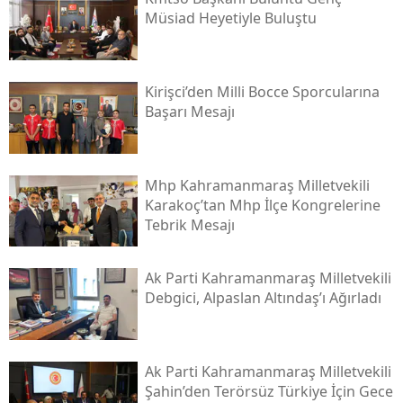
Müsi̇ad Heyetiyle Buluştu
Kirişci’den Milli Bocce Sporcularına
Başarı Mesajı
Mhp Kahramanmaraş Milletvekili
Karakoç’tan Mhp İlçe Kongrelerine
Tebrik Mesajı
Ak Parti Kahramanmaraş Milletvekili
Debgici, Alpaslan Altındaş’ı Ağırladı
Ak Parti Kahramanmaraş Milletvekili
Şahin’den Terörsüz Türkiye İçin Gece