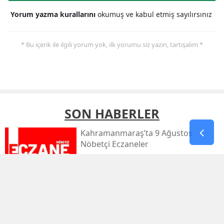
Yorum yazma kurallarını
okumuş ve kabul etmiş sayılırsınız
* Bu içerik ile ilgili yorum yok, ilk yorumu siz yazın, tartışalım *
SON HABERLER
Kahramanmaraş’ta 9 Ağustos
Nöbetçi Eczaneler
Kahramanmaraş’ta Sıcaklık 39
Dereceyi Görecek