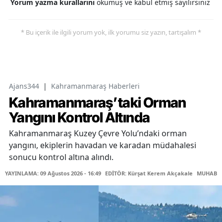
Yorum yazma kurallarını
okumuş ve kabul etmiş sayılırsınız
* Bu içerik ile ilgili yorum yok, ilk yorumu siz yazın, tartışalım *
Ajans344
|
Kahramanmaraş Haberleri
Kahramanmaraş’taki Orman
Yangını Kontrol Altında
Kahramanmaraş Kuzey Çevre Yolu’ndaki orman
yangını, ekiplerin havadan ve karadan müdahalesi
sonucu kontrol altına alındı.
YAYINLAMA: 09 Ağustos 2026 - 16:49
EDİTÖR: Kürşat Kerem Akçakale
MUHABİR: