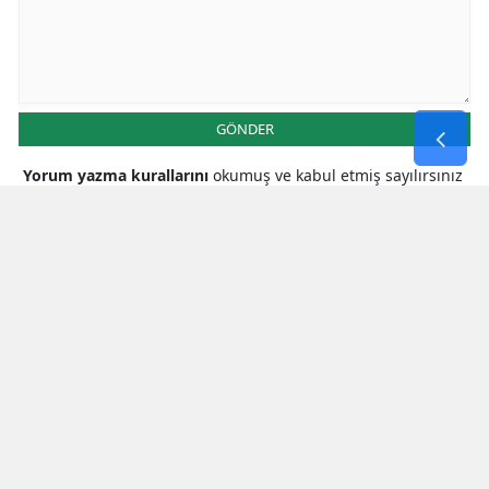
GÖNDER
Yorum yazma kurallarını
okumuş ve kabul etmiş sayılırsınız
* Bu içerik ile ilgili yorum yok, ilk yorumu siz yazın, tartışalım *
SON HABERLER
Milletvekili Şahin’den
Cumhurbaşkanı Erdoğan’a Teşekkür