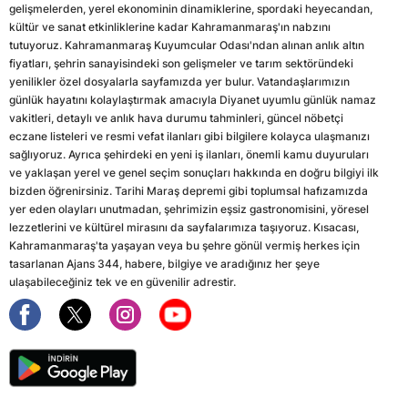
gelişmelerden, yerel ekonominin dinamiklerine, spordaki heyecandan,
kültür ve sanat etkinliklerine kadar Kahramanmaraş'ın nabzını
tutuyoruz. Kahramanmaraş Kuyumcular Odası'ndan alınan anlık altın
fiyatları, şehrin sanayisindeki son gelişmeler ve tarım sektöründeki
yenilikler özel dosyalarla sayfamızda yer bulur. Vatandaşlarımızın
günlük hayatını kolaylaştırmak amacıyla Diyanet uyumlu günlük namaz
vakitleri, detaylı ve anlık hava durumu tahminleri, güncel nöbetçi
eczane listeleri ve resmi vefat ilanları gibi bilgilere kolayca ulaşmanızı
sağlıyoruz. Ayrıca şehirdeki en yeni iş ilanları, önemli kamu duyuruları
ve yaklaşan yerel ve genel seçim sonuçları hakkında en doğru bilgiyi ilk
bizden öğrenirsiniz. Tarihi Maraş depremi gibi toplumsal hafızamızda
yer eden olayları unutmadan, şehrimizin eşsiz gastronomisini, yöresel
lezzetlerini ve kültürel mirasını da sayfalarımıza taşıyoruz. Kısacası,
Kahramanmaraş'ta yaşayan veya bu şehre gönül vermiş herkes için
tasarlanan Ajans 344, habere, bilgiye ve aradığınız her şeye
ulaşabileceğiniz tek ve en güvenilir adrestir.