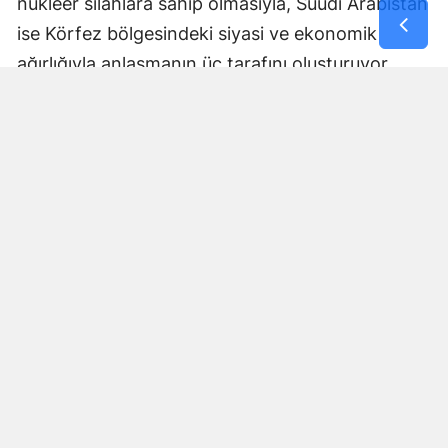
nükleer silahlara sahip olmasıyla, Suudi Arabistan
ise Körfez bölgesindeki siyasi ve ekonomik
ağırlığıyla anlaşmanın üç tarafını oluşturuyor.
Anlaşmanın nasıl uygulanacağı, ortak savunma
yükümlülüğünün hangi mekanizmalar üzerinden
işletileceği ve askeri koordinasyonun kapsamına
ilişkin ayrıntılar ise ilerleyen dönemde daha fazla
netlik kazanacak.
Bölgesel güvenlik dengeleri
açısından dikkat çekici adım
Üçlü anlaşma, Orta Doğu ve Güney Asya'daki
güvenlik dengeleri açısından da önem taşıyor.
Uluslararası basında anlaşma, NATO'nun kolektif
savunma yaklaşımına benzer bir düzenleme