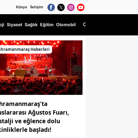
Künye
İletişim
oji
Siyaset
Sağlık
Eğitim
Otomobil
ahramanmaraş Haberleri
hramanmaraş'ta
uslararası Ağustos Fuarı,
stalji ve eğlence dolu
inliklerle başladı!