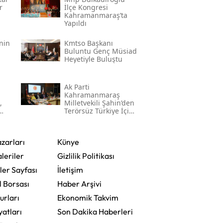
r
İlçe Kongresi
Kahramanmaraş’ta
Yapıldı
’nin
Kmtso Başkanı
Buluntu Genç Müsi̇ad
Heyetiyle Buluştu
Ak Parti
Kahramanmaraş
,
Milletvekili Şahin’den
Terörsüz Türkiye İçin
Gece Mesaisi
zarları
Künye
leriler
Gizlilik Politikası
ler Sayfası
İletişim
l Borsası
Haber Arşivi
urları
Ekonomik Takvim
yatları
Son Dakika Haberleri