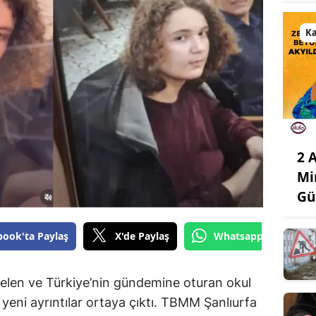
K
2 
Mi
Gü
book'ta Paylaş
X'de Paylaş
Whatsapp'tan Gönde
en ve Türkiye’nin gündemine oturan okul
a yeni ayrıntılar ortaya çıktı. TBMM Şanlıurfa