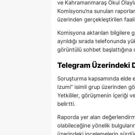
ve Kahramanmaraş Okul Olayları
Komisyonu’na sunulan raporlarda
üzerinden gerçekleştirilen faaliy
Komisyona aktarılan bilgilere g
ayrıldığı sırada telefonunda 
görüntülü sohbet başlattığına dai
Telegram Üzerindeki Di
Soruşturma kapsamında elde ed
Izumi” isimli grup üzerinden gör
Yetkililer, görüşmenin içeriği v
belirtti.
Raporda yer alan değerlendirmel
olabileceğine yönelik bulguların 
üzerindeki incelemelerin sürdü