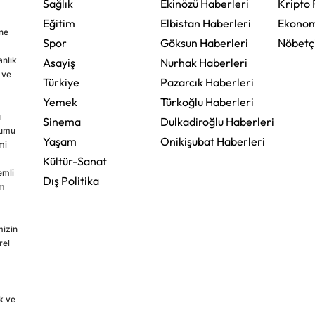
Sağlık
Ekinözü Haberleri
Kripto 
Eğitim
Elbistan Haberleri
Ekonom
ine
Spor
Göksun Haberleri
Nöbetç
nlık
Asayiş
Nurhak Haberleri
 ve
Türkiye
Pazarcık Haberleri
Yemek
Türkoğlu Haberleri
u
Sinema
Dulkadiroğlu Haberleri
rumu
Yaşam
Onikişubat Haberleri
mi
Kültür-Sanat
emli
Dış Politika
im
mizin
rel
k ve