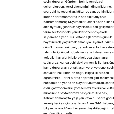
sesini duyurur. Gündemi belirleyen siyasi
gelişmelerden, yerel ekonominin dinamiklerine,
spordaki heyecandan, kültür ve sanat etkinlikler
kadar Kahramanmaraş'ın nabzını tutuyoruz.
Kahramanmaraş Kuyumcular Odası'ndan alınan a
altın fiyatları, şehrin sanayisindeki son gelişmeler
tarım sektöründeki yenilikler özel dosyalarla
sayfamızda yer bulur. Vatandaşlarımızın günlük
hayatını kolaylaştırmak amacıyla Diyanet uyuml
günlük namaz vakitleri, detaylı ve anlık hava du
tahminleri, güncel nöbetçi eczane listeleri ve res
vefat ilanları gibi bilgilere kolayca ulaşmanızı
sağlıyoruz. Ayrıca şehirdeki en yeni iş ilanları, ön
kamu duyuruları ve yaklaşan yerel ve genel seç
sonuçları hakkında en doğru bilgiyi ilk bizden
öğrenirsiniz. Tarihi Maraş depremi gibi toplumsal
hafızamızda yer eden olayları unutmadan, şehri
eşsiz gastronomisini, yöresel lezzetlerini ve kültü
mirasını da sayfalarımıza taşıyoruz. Kısacası,
Kahramanmaraş'ta yaşayan veya bu şehre gönül
vermiş herkes için tasarlanan Ajans 344, habere,
bilgiye ve aradığınız her şeye ulaşabileceğiniz te
en güvenilir adrestir.