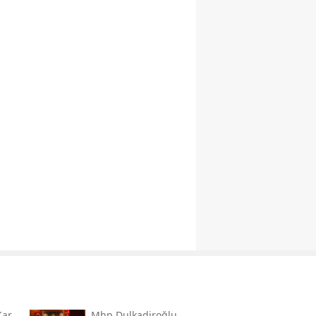
Kar
Mhp Dulkadiroğlu