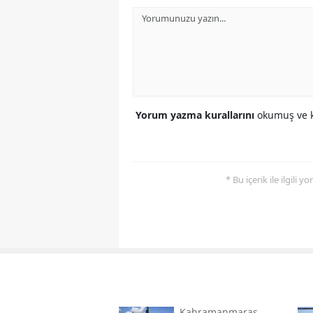
Yorum yazma kurallarını
okumuş ve k
* Bu içerik ile ilgili 
Kahramanmaraş