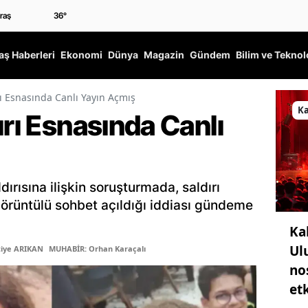
36
°
ş Haberleri
Ekonomi
Dünya
Magazin
Gündem
Bilim ve Teknol
ı Esnasında Canlı Yayın Açmış
K
ırı Esnasında Canlı
rısına ilişkin soruşturmada, saldırı
örüntülü sohbet açıldığı iddiası gündeme
Ka
Ul
tiye ARIKAN
MUHABİR: Orhan Karaçalı
no
etk