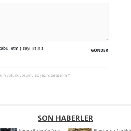
abul etmiş sayılırsınız
GÖNDER
yorum yok, ilk yorumu siz yazın, tartışalım *
SON HABERLER
Kerem Erdem’in İsmi
Elbistan’da Asırlık 