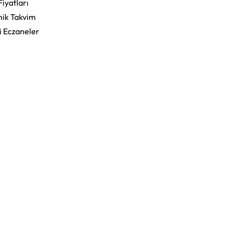
Fiyatları
ik Takvim
i Eczaneler