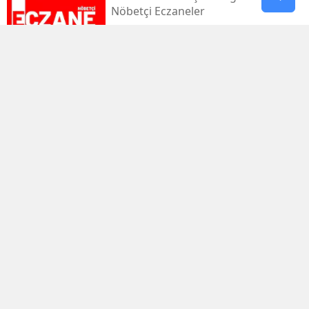
Nöbetçi Eczaneler
Kahramanmaraş’ta Sıcaklık 39
Dereceyi Görecek
Kahramanmaraş’taki Orman Yangını
Kontrol Altında
Kahramanmaraş Küçük Sanayi Sitesi
Yeniden Açıldı
Kahramanmaraşlı Zeynep Sude
Dünya Şampiyonu Oldu