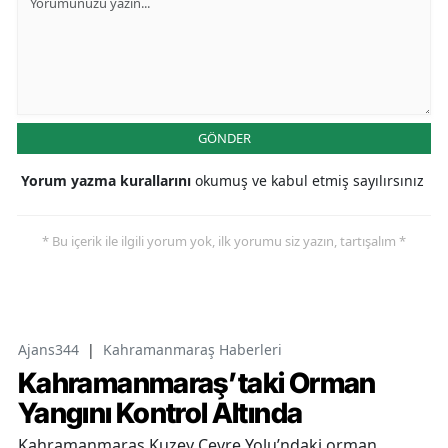
GÖNDER
Yorum yazma kurallarını
okumuş ve kabul etmiş sayılırsınız
* Bu içerik ile ilgili yorum yok, ilk yorumu siz yazın, tartışalım *
Ajans344
|
Kahramanmaraş Haberleri
Kahramanmaraş’taki Orman
Yangını Kontrol Altında
Kahramanmaraş Kuzey Çevre Yolu’ndaki orman