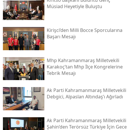
Kmtso Başkanı Buluntu Genç
Müsi̇ad Heyetiyle Buluştu
Kirişci’den Milli Bocce Sporcularına
Başarı Mesajı
Mhp Kahramanmaraş Milletvekili
Karakoç’tan Mhp İlçe Kongrelerine
Tebrik Mesajı
Ak Parti Kahramanmaraş Milletvekili
Debgici, Alpaslan Altındaş’ı Ağırladı
Ak Parti Kahramanmaraş Milletvekili
Şahin’den Terörsüz Türkiye İçin Gece