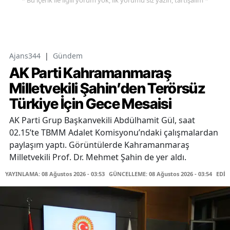
Ajans344
|
Gündem
AK Parti Kahramanmaraş
Milletvekili Şahin’den Terörsüz
Türkiye İçin Gece Mesaisi
AK Parti Grup Başkanvekili Abdülhamit Gül, saat
02.15’te TBMM Adalet Komisyonu’ndaki çalışmalardan
paylaşım yaptı. Görüntülerde Kahramanmaraş
Milletvekili Prof. Dr. Mehmet Şahin de yer aldı.
YAYINLAMA: 08 Ağustos 2026 - 03:53
GÜNCELLEME: 08 Ağustos 2026 - 03:54
EDİT