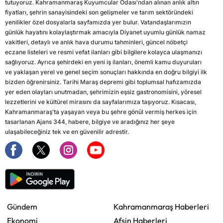
tutuyoruz. Kahramanmaraş Kuyumcular Odası'ndan alınan anlık altın
fiyatları, şehrin sanayisindeki son gelişmeler ve tarım sektöründeki
yenilikler özel dosyalarla sayfamızda yer bulur. Vatandaşlarımızın
günlük hayatını kolaylaştırmak amacıyla Diyanet uyumlu günlük namaz
vakitleri, detaylı ve anlık hava durumu tahminleri, güncel nöbetçi
eczane listeleri ve resmi vefat ilanları gibi bilgilere kolayca ulaşmanızı
sağlıyoruz. Ayrıca şehirdeki en yeni iş ilanları, önemli kamu duyuruları
ve yaklaşan yerel ve genel seçim sonuçları hakkında en doğru bilgiyi ilk
bizden öğrenirsiniz. Tarihi Maraş depremi gibi toplumsal hafızamızda
yer eden olayları unutmadan, şehrimizin eşsiz gastronomisini, yöresel
lezzetlerini ve kültürel mirasını da sayfalarımıza taşıyoruz. Kısacası,
Kahramanmaraş'ta yaşayan veya bu şehre gönül vermiş herkes için
tasarlanan Ajans 344, habere, bilgiye ve aradığınız her şeye
ulaşabileceğiniz tek ve en güvenilir adrestir.
Gündem
Kahramanmaraş Haberleri
Ekonomi
Afşin Haberleri