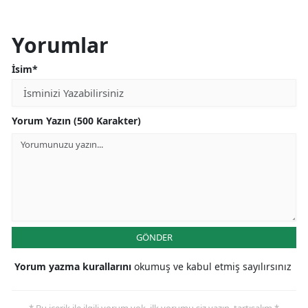
Yorumlar
İsim*
Yorum Yazın (500 Karakter)
GÖNDER
Yorum yazma kurallarını
okumuş ve kabul etmiş sayılırsınız
* Bu içerik ile ilgili yorum yok, ilk yorumu siz yazın, tartışalım *