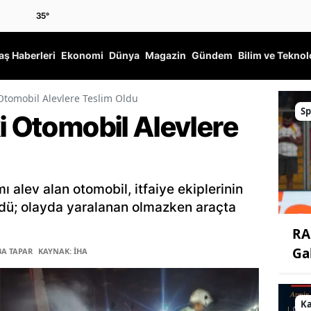
35
°
ş Haberleri
Ekonomi
Dünya
Magazin
Gündem
Bilim ve Teknol
 Otomobil Alevlere Teslim Oldu
Sp
i Otomobil Alevlere
 alev alan otomobil, itfaiye ekiplerinin
ldü; olayda yaralanan olmazken araçta
RA
Ga
BA TAPAR
KAYNAK: İHA
K