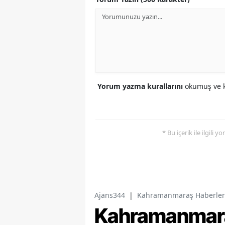
Yorum yazma kurallarını
okumuş ve k
* Bu içerik ile ilgili 
Ajans344
|
Kahramanmaraş Haberler
Kahramanmaraş