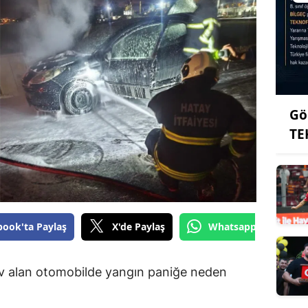
Gö
TE
book'ta Paylaş
X'de Paylaş
Whatsapp'tan Gönde
ev alan otomobilde yangın paniğe neden