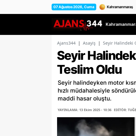
07 Ağustos 2026, Cuma
Kahramanmara
Ajans344
|
Asayiş
|
Seyir Halindeki
Seyir Halindek
Teslim Oldu
Seyir halindeyken motor kısmı
hızlı müdahalesiyle söndürü
maddi hasar oluştu.
YAYINLAMA: 13 Ekim 2025 - 10:36
EDİTÖR: TUĞ