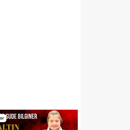
larını yükseltiyor
or