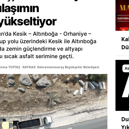
ulaşımın
 yükseltiyor
ın’da Kesik – Altınboğa - Orhaniye –
Ka
up yolu üzerindeki Kesik ile Altınboğa
Dü
lda zemin güçlendirme ve altyapı
ı sıcak asfalt serimine geçti.
Fatma TOPTAŞ
KAYNAK: Kahramanmaraş Büyükşehir Belediyesi
As
Du
Yı