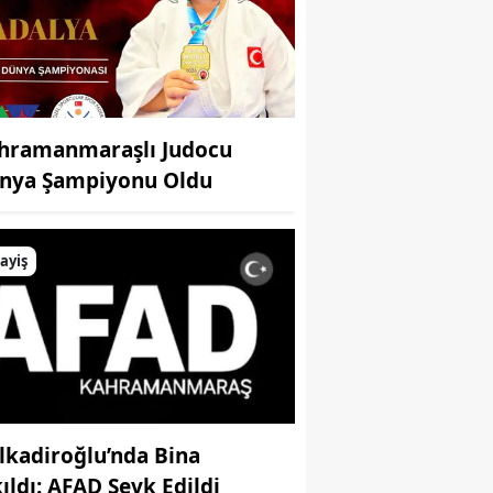
hramanmaraşlı Judocu
nya Şampiyonu Oldu
ayiş
lkadiroğlu’nda Bina
kıldı: AFAD Sevk Edildi