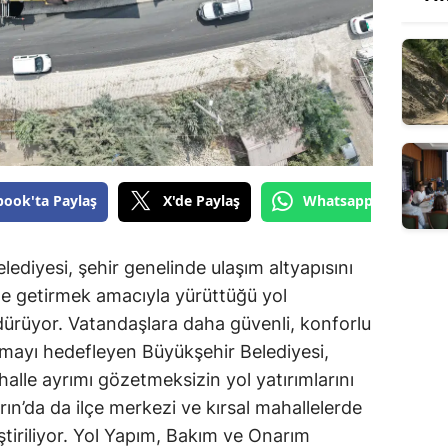
book'ta Paylaş
X'de Paylaş
Whatsapp'tan Gönde
diyesi, şehir genelinde ulaşım altyapısını
le getirmek amacıyla yürüttüğü yol
dürüyor. Vatandaşlara daha güvenli, konforlu
nmayı hedefleyen Büyükşehir Belediyesi,
halle ayrımı gözetmeksizin yol yatırımlarını
n’da da ilçe merkezi ve kırsal mahallelerde
ştiriliyor. Yol Yapım, Bakım ve Onarım