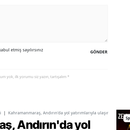
abul etmiş sayılırsınız
GÖNDER
yorum yok, ilk yorumu siz yazın, tartışalım *
i
|
Kahramanmaraş, Andırın'da yol yatırımlarıyla ulaşımın standart
Sp
, Andırın'da yol