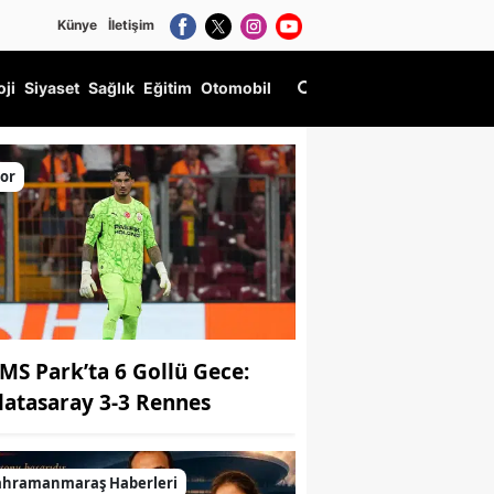
Künye
İletişim
oji
Siyaset
Sağlık
Eğitim
Otomobil
or
MS Park’ta 6 Gollü Gece:
latasaray 3-3 Rennes
ahramanmaraş Haberleri