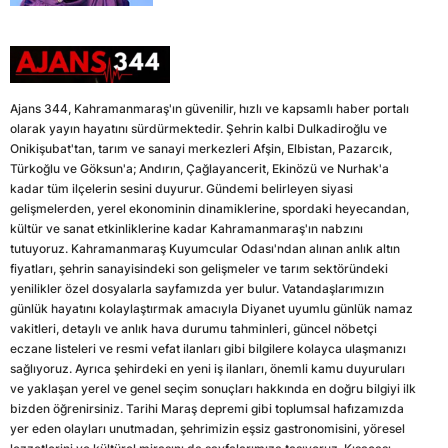
Ajans 344, Kahramanmaraş'ın güvenilir, hızlı ve kapsamlı haber portalı
olarak yayın hayatını sürdürmektedir. Şehrin kalbi Dulkadiroğlu ve
Onikişubat'tan, tarım ve sanayi merkezleri Afşin, Elbistan, Pazarcık,
Türkoğlu ve Göksun'a; Andırın, Çağlayancerit, Ekinözü ve Nurhak'a
kadar tüm ilçelerin sesini duyurur. Gündemi belirleyen siyasi
gelişmelerden, yerel ekonominin dinamiklerine, spordaki heyecandan,
kültür ve sanat etkinliklerine kadar Kahramanmaraş'ın nabzını
tutuyoruz. Kahramanmaraş Kuyumcular Odası'ndan alınan anlık altın
fiyatları, şehrin sanayisindeki son gelişmeler ve tarım sektöründeki
yenilikler özel dosyalarla sayfamızda yer bulur. Vatandaşlarımızın
günlük hayatını kolaylaştırmak amacıyla Diyanet uyumlu günlük namaz
vakitleri, detaylı ve anlık hava durumu tahminleri, güncel nöbetçi
eczane listeleri ve resmi vefat ilanları gibi bilgilere kolayca ulaşmanızı
sağlıyoruz. Ayrıca şehirdeki en yeni iş ilanları, önemli kamu duyuruları
ve yaklaşan yerel ve genel seçim sonuçları hakkında en doğru bilgiyi ilk
bizden öğrenirsiniz. Tarihi Maraş depremi gibi toplumsal hafızamızda
yer eden olayları unutmadan, şehrimizin eşsiz gastronomisini, yöresel