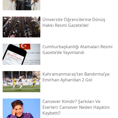
Üniversite Öğrencilerine Dönüş
Hakkı Resmi Gazete’de!
Cumhurbaşkanlığı Atamaları Resmi
Gazete’de Yayımlandı
Kahramanmaraş’tan Bandırma’ya:
Emirhan Ayhan’dan 2 Gol
Cansever Kimdir? Şarkıları Ve
Eserleri: Cansever Neden Hayatını
Kaybetti?