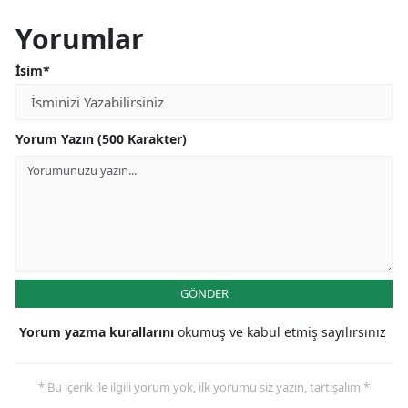
Yorumlar
İsim*
Yorum Yazın (500 Karakter)
GÖNDER
Yorum yazma kurallarını
okumuş ve kabul etmiş sayılırsınız
* Bu içerik ile ilgili yorum yok, ilk yorumu siz yazın, tartışalım *