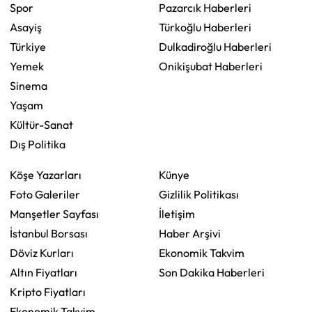
Spor
Pazarcık Haberleri
Asayiş
Türkoğlu Haberleri
Türkiye
Dulkadiroğlu Haberleri
Yemek
Onikişubat Haberleri
Sinema
Yaşam
Kültür-Sanat
Dış Politika
Köşe Yazarları
Künye
Foto Galeriler
Gizlilik Politikası
Manşetler Sayfası
İletişim
İstanbul Borsası
Haber Arşivi
Döviz Kurları
Ekonomik Takvim
Altın Fiyatları
Son Dakika Haberleri
Kripto Fiyatları
Ekonomik Takvim