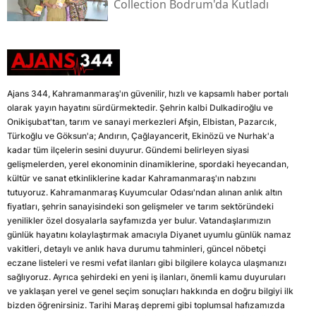
Collection Bodrum'da Kutladı
Ajans 344, Kahramanmaraş'ın güvenilir, hızlı ve kapsamlı haber portalı
olarak yayın hayatını sürdürmektedir. Şehrin kalbi Dulkadiroğlu ve
Onikişubat'tan, tarım ve sanayi merkezleri Afşin, Elbistan, Pazarcık,
Türkoğlu ve Göksun'a; Andırın, Çağlayancerit, Ekinözü ve Nurhak'a
kadar tüm ilçelerin sesini duyurur. Gündemi belirleyen siyasi
gelişmelerden, yerel ekonominin dinamiklerine, spordaki heyecandan,
kültür ve sanat etkinliklerine kadar Kahramanmaraş'ın nabzını
tutuyoruz. Kahramanmaraş Kuyumcular Odası'ndan alınan anlık altın
fiyatları, şehrin sanayisindeki son gelişmeler ve tarım sektöründeki
yenilikler özel dosyalarla sayfamızda yer bulur. Vatandaşlarımızın
günlük hayatını kolaylaştırmak amacıyla Diyanet uyumlu günlük namaz
vakitleri, detaylı ve anlık hava durumu tahminleri, güncel nöbetçi
eczane listeleri ve resmi vefat ilanları gibi bilgilere kolayca ulaşmanızı
sağlıyoruz. Ayrıca şehirdeki en yeni iş ilanları, önemli kamu duyuruları
ve yaklaşan yerel ve genel seçim sonuçları hakkında en doğru bilgiyi ilk
bizden öğrenirsiniz. Tarihi Maraş depremi gibi toplumsal hafızamızda