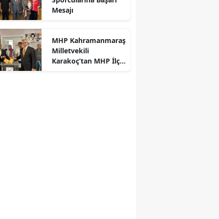
Mesajı
r
MHP Kahramanmaraş
Milletvekili
Karakoç’tan MHP İlçe
Kongrelerine Tebrik
Mesajı