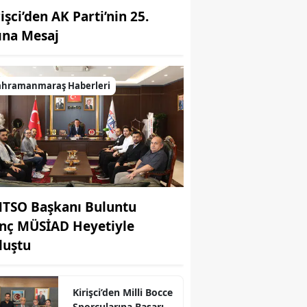
işci’den AK Parti’nin 25.
lına Mesaj
ahramanmaraş Haberleri
TSO Başkanı Buluntu
nç MÜSİAD Heyetiyle
luştu
Kirişci’den Milli Bocce
Sporcularına Başarı