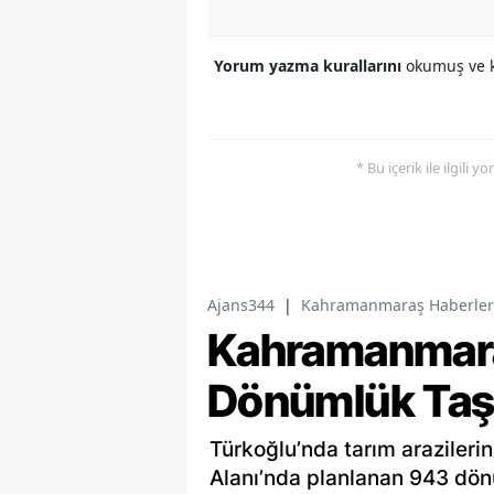
Yorum yazma kurallarını
okumuş ve k
* Bu içerik ile ilgili 
Ajans344
|
Kahramanmaraş Haberler
Kahramanmara
Dönümlük Taş 
Türkoğlu’nda tarım araziler
Alanı’nda planlanan 943 dön