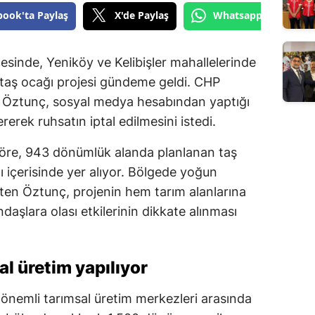
book'ta Paylaş
X'de Paylaş
Whatsapp'tan Gönde
sinde, Yeniköy ve Kelibişler mahallelerinde
n taş ocağı projesi gündeme geldi. CHP
i Öztunç, sosyal medya hesabından yaptığı
erek ruhsatın iptal edilmesini istedi.
 göre, 943 dönümlük alanda planlanan taş
içerisinde yer alıyor. Bölgede yoğun
irten Öztunç, projenin hem tarım alanlarına
şlara olası etkilerinin dikkate alınması
l üretim yapılıyor
nemli tarımsal üretim merkezleri arasında