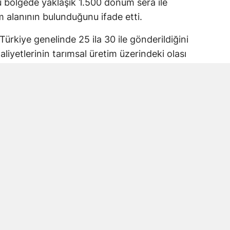
 bölgede yaklaşık 1.500 dönüm sera ile
 alanının bulunduğunu ifade etti.
Türkiye genelinde 25 ila 30 ile gönderildiğini
iyetlerinin tarımsal üretim üzerindeki olası
lerinin korunması gerektiğini belirterek
mesi çağrısında bulundu.
ı projesine itiraz
eniköy ve Kelibişler mahallelerinde toplam
ası planlanıyor.
ma Alanı içerisinde bulunduğunu belirterek
karşı çıktı. Projenin hayata geçirilmesi
lumsuz etkilenebileceğini ileri sürdü.