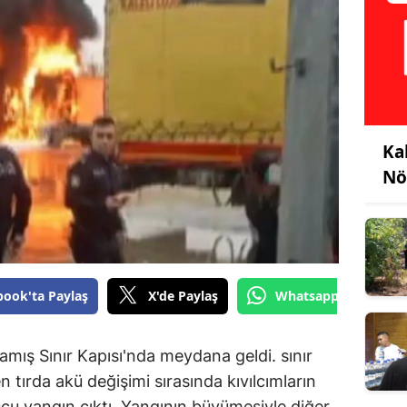
Ka
Nö
book'ta Paylaş
X'de Paylaş
Whatsapp'tan Gönde
kamış Sınır Kapısı'nda meydana geldi. sınır
 tırda akü değişimi sırasında kıvılcımların
cu yangın çıktı. Yangının büyümesiyle diğer