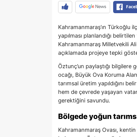
Face
Kahramanmaraş’ın Türkoğlu ilçe
yapılması planlandığı belirtile
Kahramanmaraş Milletvekili Al
açıklamada projeye tepki göster
Öztunç’un paylaştığı bilgilere
ocağı, Büyük Ova Koruma Alanı 
tarımsal üretim yapıldığını bel
hem de çevrede yaşayan vatanda
gerektiğini savundu.
Bölgede yoğun tarımsa
Kahramanmaraş Ovası, kentin ö