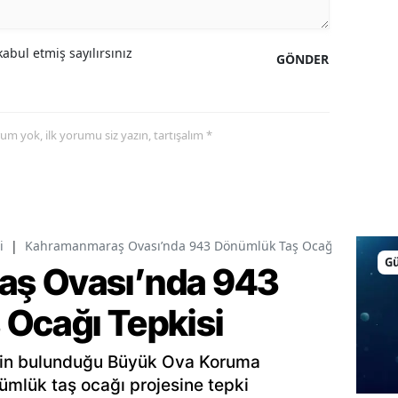
abul etmiş sayılırsınız
GÖNDER
yorum yok, ilk yorumu siz yazın, tartışalım *
i
|
Kahramanmaraş Ovası’nda 943 Dönümlük Taş Ocağı Tepkisi
G
ş Ovası’nda 943
Ocağı Tepkisi
inin bulunduğu Büyük Ova Koruma
ümlük taş ocağı projesine tepki