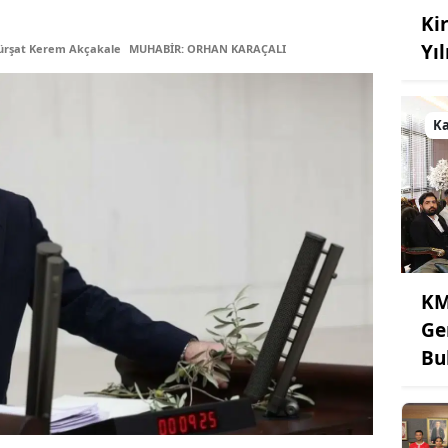
Kir
Yı
ürşat Kerem Akçakale
MUHABİR: ORHAN KARAÇALI
K
KM
Ge
Bu