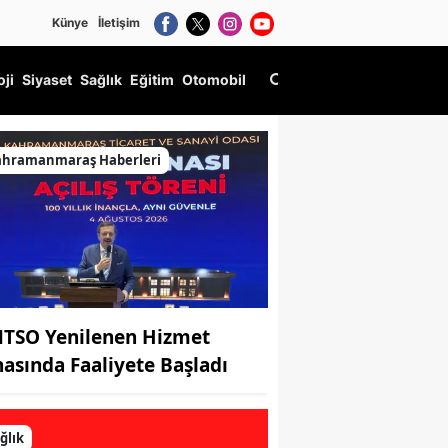
Künye
İletişim
oji
Siyaset
Sağlık
Eğitim
Otomobil
ahramanmaraş Haberleri
TSO Yenilenen Hizmet
nasında Faaliyete Başladı
ğlık