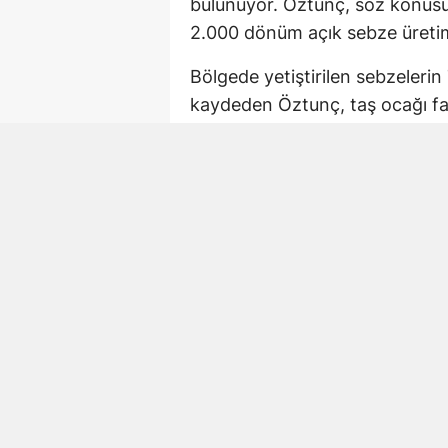
bulunuyor. Öztunç, söz konusu
2.000 dönüm açık sebze üretim
Bölgede yetiştirilen sebzelerin 
kaydeden Öztunç, taş ocağı faal
etkilerine dikkat çekti.
Milletvekili Öztunç, tarım arazi
projenin yeniden değerlendiril
943 dönümlük taş ocağ
Açıklamaya göre taş ocağının Y
943 dönümlük bir alanı kapsam
Öztunç, alanın Büyük Ova Koru
taş ocağına ruhsat verilmesine 
halinde tarımsal faaliyetlerin o