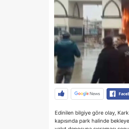
Face
Edinilen bilgiye göre olay, Kar
kapısında park halinde bekleyen
yakıt deposuna sıçraması sonu