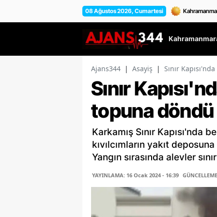
08 Ağustos 2026, Cumartesi
Kahramanmara
Ajans344
|
Asayiş
|
Sınır Kapısı'nda
Sınır Kapısı'nd
topuna döndü
Karkamış Sınır Kapısı'nda be
kıvılcımların yakıt deposun
Yangın sırasında alevler sınır 
YAYINLAMA: 16 Ocak 2024 - 16:39
GÜNCELLEME: 