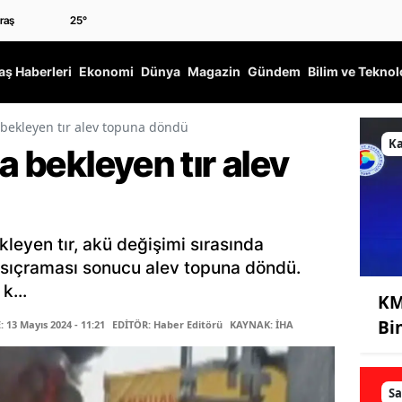
25
°
ş Haberleri
Ekonomi
Dünya
Magazin
Gündem
Bilim ve Teknol
 bekleyen tır alev topuna döndü
K
a bekleyen tır alev
kleyen tır, akü değişimi sırasında
a sıçraması sonucu alev topuna döndü.
k...
KM
Bi
13 Mayıs 2024 - 11:21
EDİTÖR: Haber Editörü
KAYNAK: İHA
Sa