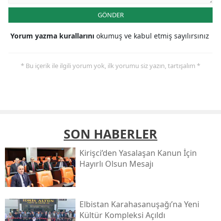
GÖNDER
Yorum yazma kurallarını
okumuş ve kabul etmiş sayılırsınız
* Bu içerik ile ilgili yorum yok, ilk yorumu siz yazın, tartışalım *
SON HABERLER
Kirişci’den Yasalaşan Kanun İçin
Hayırlı Olsun Mesajı
Elbistan Karahasanuşağı’na Yeni
Kültür Kompleksi Açıldı