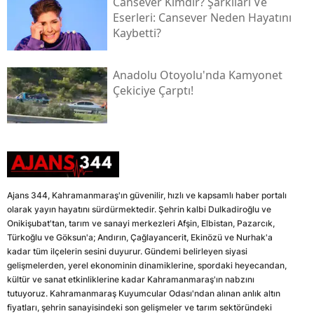
Cansever Kimdir? Şarkıları Ve
Eserleri: Cansever Neden Hayatını
Kaybetti?
Anadolu Otoyolu'nda Kamyonet
Çekiciye Çarptı!
Ajans 344, Kahramanmaraş'ın güvenilir, hızlı ve kapsamlı haber portalı
olarak yayın hayatını sürdürmektedir. Şehrin kalbi Dulkadiroğlu ve
Onikişubat'tan, tarım ve sanayi merkezleri Afşin, Elbistan, Pazarcık,
Türkoğlu ve Göksun'a; Andırın, Çağlayancerit, Ekinözü ve Nurhak'a
kadar tüm ilçelerin sesini duyurur. Gündemi belirleyen siyasi
gelişmelerden, yerel ekonominin dinamiklerine, spordaki heyecandan,
kültür ve sanat etkinliklerine kadar Kahramanmaraş'ın nabzını
tutuyoruz. Kahramanmaraş Kuyumcular Odası'ndan alınan anlık altın
fiyatları, şehrin sanayisindeki son gelişmeler ve tarım sektöründeki