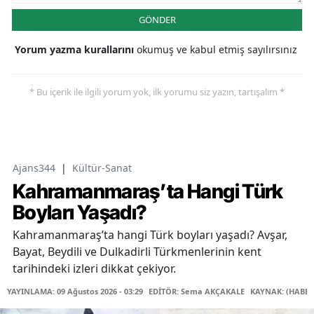
GÖNDER
Yorum yazma kurallarını
okumuş ve kabul etmiş sayılırsınız
* Bu içerik ile ilgili yorum yok, ilk yorumu siz yazın, tartışalım *
Ajans344
|
Kültür-Sanat
Kahramanmaraş’ta Hangi Türk
Boyları Yaşadı?
Kahramanmaraş’ta hangi Türk boyları yaşadı? Avşar,
Bayat, Beydili ve Dulkadirli Türkmenlerinin kent
tarihindeki izleri dikkat çekiyor.
YAYINLAMA: 09 Ağustos 2026 - 03:29
EDİTÖR: Sema AKÇAKALE
KAYNAK: (HABER