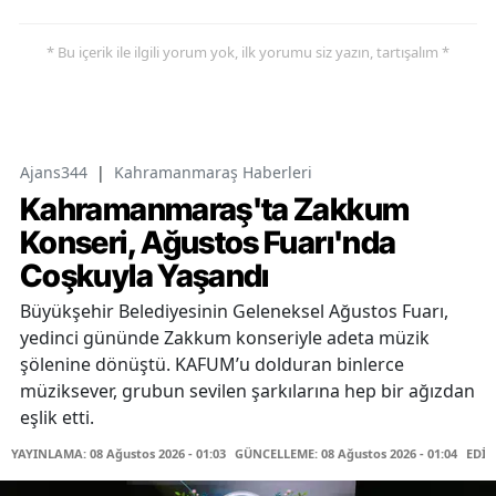
* Bu içerik ile ilgili yorum yok, ilk yorumu siz yazın, tartışalım *
Ajans344
|
Kahramanmaraş Haberleri
Kahramanmaraş'ta Zakkum
Konseri, Ağustos Fuarı'nda
Coşkuyla Yaşandı
Büyükşehir Belediyesinin Geleneksel Ağustos Fuarı,
yedinci gününde Zakkum konseriyle adeta müzik
şölenine dönüştü. KAFUM’u dolduran binlerce
müziksever, grubun sevilen şarkılarına hep bir ağızdan
eşlik etti.
YAYINLAMA: 08 Ağustos 2026 - 01:03
GÜNCELLEME: 08 Ağustos 2026 - 01:04
EDİT