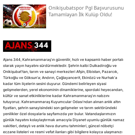
Onikişubatspor Pgl Başvurusunu
Tamamlayan İlk Kulüp Oldu!
Ajans 344, Kahramanmaraş'ın güvenilir, hızlı ve kapsamlı haber portalı
olarak yayın hayatını sürdürmektedir. Şehrin kalbi Dulkadiroğlu ve
Onikişubat'tan, tarım ve sanayi merkezleri Afşin, Elbistan, Pazarcık,
Türkoğlu ve Göksun'a; Andırın, Çağlayancerit, Ekinözü ve Nurhak'a
kadar tüm ilçelerin sesini duyurur. Gündemi belirleyen siyasi
gelişmelerden, yerel ekonominin dinamiklerine, spordaki heyecandan,
kültür ve sanat etkinliklerine kadar Kahramanmaraş'ın nabzını
tutuyoruz. Kahramanmaraş Kuyumcular Odası'ndan alınan anlık altın
fiyatları, şehrin sanayisindeki son gelişmeler ve tarım sektöründeki
yenilikler özel dosyalarla sayfamızda yer bulur. Vatandaşlarımızın
günlük hayatını kolaylaştırmak amacıyla Diyanet uyumlu günlük namaz
vakitleri, detaylı ve anlık hava durumu tahminleri, güncel nöbetçi
eczane listeleri ve resmi vefat ilanları gibi bilgilere kolayca ulaşmanızı