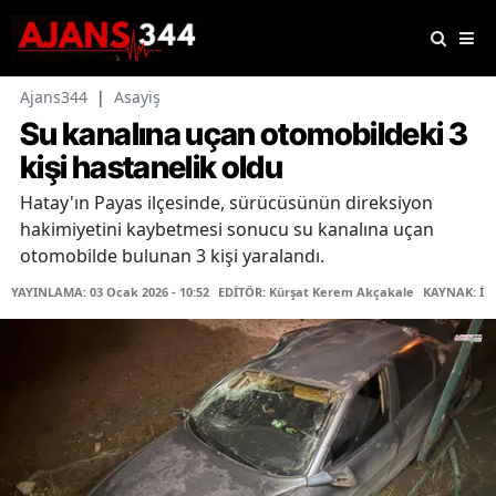
Ajans344
|
Asayiş
Su kanalına uçan otomobildeki 3
kişi hastanelik oldu
Hatay'ın Payas ilçesinde, sürücüsünün direksiyon
hakimiyetini kaybetmesi sonucu su kanalına uçan
otomobilde bulunan 3 kişi yaralandı.
YAYINLAMA: 03 Ocak 2026 - 10:52
EDİTÖR: Kürşat Kerem Akçakale
KAYNAK: İH