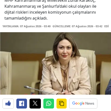
MHP Kahramanmaraş Milletvekili Zuhal Karakoç,
Kahramanmaraş ve Şanlıurfa’daki okul olayları ile
dijital riskleri inceleyen komisyonun çalışmalarını
tamamladığını açıkladı.
YAYINLAMA: 07 Ağustos 2026 - 03:40
GÜNCELLEME: 07 Ağustos 2026 - 03:42
EDİT