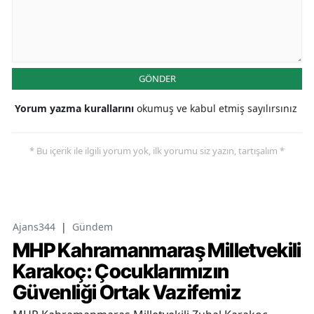
GÖNDER
Yorum yazma kurallarını
okumuş ve kabul etmiş sayılırsınız
* Bu içerik ile ilgili yorum yok, ilk yorumu siz yazın, tartışalım *
Ajans344
|
Gündem
MHP Kahramanmaraş Milletvekili
Karakoç: Çocuklarımızın
Güvenliği Ortak Vazifemiz