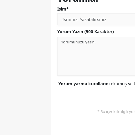
İsim*
Yorum Yazın (500 Karakter)
Yorum yazma kurallarını
okumuş ve k
* Bu içerik ile ilgili 