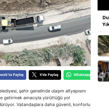
Du
Yı
book'ta Paylaş
X'de Paylaş
Whatsapp'tan Gönde
diyesi, şehir genelinde ulaşım altyapısını
le getirmek amacıyla yürüttüğü yol
dürüyor. Vatandaşlara daha güvenli, konforlu