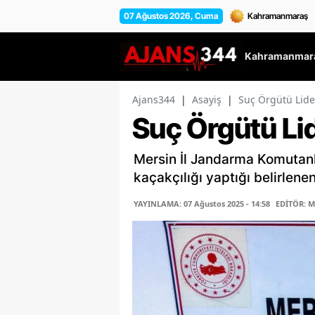
07 Ağustos 2026, Cuma
Kahramanmara
Ajans344
|
Asayiş
|
Suç Örgütü Lide
Suç Örgütü Lid
Mersin İl Jandarma Komutanl
kaçakçılığı yaptığı belirlene
YAYINLAMA: 07 Ağustos 2025 - 14:58
EDİTÖR: 