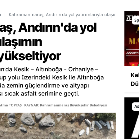
i
|
Kahramanmaraş, Andırın'da yol yatırımlarıyla ulaşımın standart
Sp
, Andırın'da yol
ulaşımın
 yükseltiyor
ın’da Kesik – Altınboğa - Orhaniye –
Ka
up yolu üzerindeki Kesik ile Altınboğa
Dü
lda zemin güçlendirme ve altyapı
ı sıcak asfalt serimine geçti.
Fatma TOPTAŞ
KAYNAK: Kahramanmaraş Büyükşehir Belediyesi
As