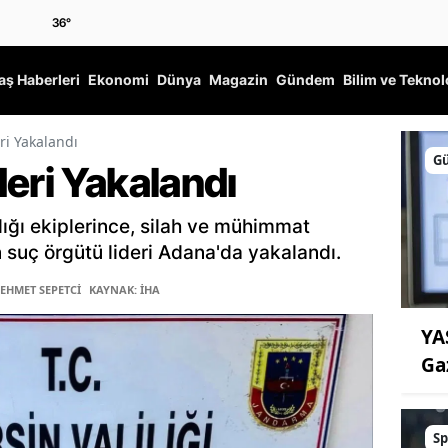
36
°
ş Haberleri
Ekonomi
Dünya
Magazin
Gündem
Bilim ve Teknol
ri Yakalandı
G
eri Yakalandı
ığı ekiplerince, silah ve mühimmat
n suç örgütü lideri Adana'da yakalandı.
MEHMET SEPETCİ
KAYNAK: İHA
YA
Ga
Sp