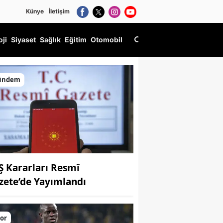
Künye
İletişim
oji
Siyaset
Sağlık
Eğitim
Otomobil
ündem
Ş Kararları Resmî
zete’de Yayımlandı
or