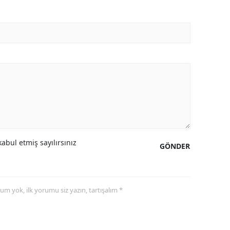
abul etmiş sayılırsınız
GÖNDER
yorum yok, ilk yorumu siz yazın, tartışalım *