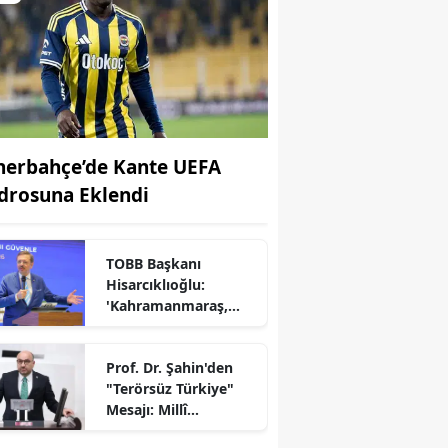
nerbahçe’de Kante UEFA
drosuna Eklendi
TOBB Başkanı
Hisarcıklıoğlu:
'Kahramanmaraş,
Türkiye Ekonomisinin
r
Lokomotif
Prof. Dr. Şahin'den
Şehirlerinden
"Terörsüz Türkiye"
Birisidir'
Mesajı: Millî
Dayanışma İçin