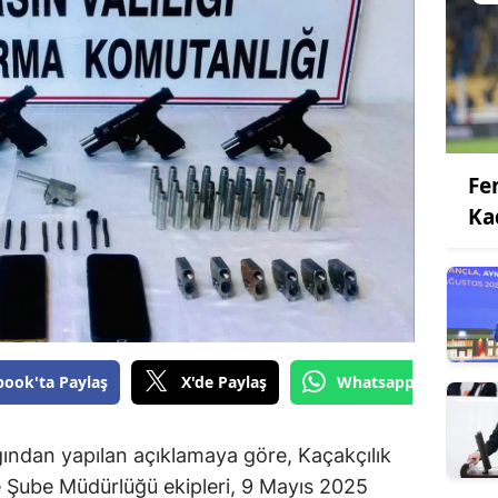
Fe
Ka
book'ta Paylaş
X'de Paylaş
Whatsapp'tan Gönde
ından yapılan açıklamaya göre, Kaçakçılık
 Şube Müdürlüğü ekipleri, 9 Mayıs 2025