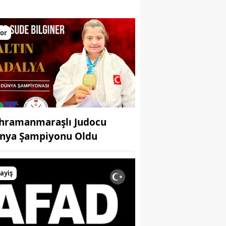
larını yükseltiyor
or
hramanmaraşlı Judocu
nya Şampiyonu Oldu
ayiş