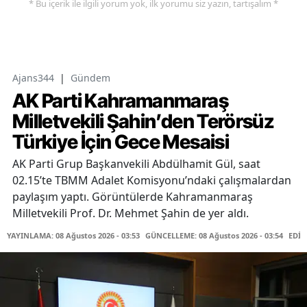
* Bu içerik ile ilgili yorum yok, ilk yorumu siz yazın, tartışalım *
Ajans344
|
Gündem
AK Parti Kahramanmaraş
Milletvekili Şahin’den Terörsüz
Türkiye İçin Gece Mesaisi
AK Parti Grup Başkanvekili Abdülhamit Gül, saat
02.15’te TBMM Adalet Komisyonu’ndaki çalışmalardan
paylaşım yaptı. Görüntülerde Kahramanmaraş
Milletvekili Prof. Dr. Mehmet Şahin de yer aldı.
YAYINLAMA: 08 Ağustos 2026 - 03:53
GÜNCELLEME: 08 Ağustos 2026 - 03:54
EDİT