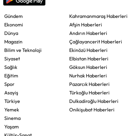
Gündem
Kahramanmaraş Haberleri
Ekonomi
Afşin Haberleri
Dünya
Andırın Haberleri
Magazin
Çağlayancerit Haberleri
Bilim ve Teknoloji
Ekinözü Haberleri
Siyaset
Elbistan Haberleri
Sağlık
Göksun Haberleri
Eğitim
Nurhak Haberleri
Spor
Pazarcık Haberleri
Asayiş
Türkoğlu Haberleri
Türkiye
Dulkadiroğlu Haberleri
Yemek
Onikişubat Haberleri
Sinema
Yaşam
Kültür-Sanat