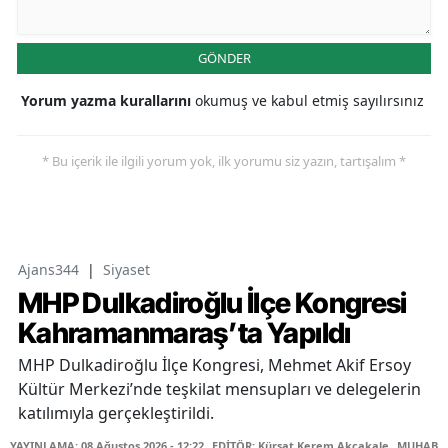
GÖNDER
Yorum yazma kurallarını
okumuş ve kabul etmiş sayılırsınız
* Bu içerik ile ilgili yorum yok, ilk yorumu siz yazın, tartışalım *
Ajans344
|
Siyaset
MHP Dulkadiroğlu İlçe Kongresi
Kahramanmaraş’ta Yapıldı
MHP Dulkadiroğlu İlçe Kongresi, Mehmet Akif Ersoy
Kültür Merkezi’nde teşkilat mensupları ve delegelerin
katılımıyla gerçekleştirildi.
YAYINLAMA: 08 Ağustos 2026 - 12:22
EDİTÖR: Kürşat Kerem Akçakale
MUHABİR