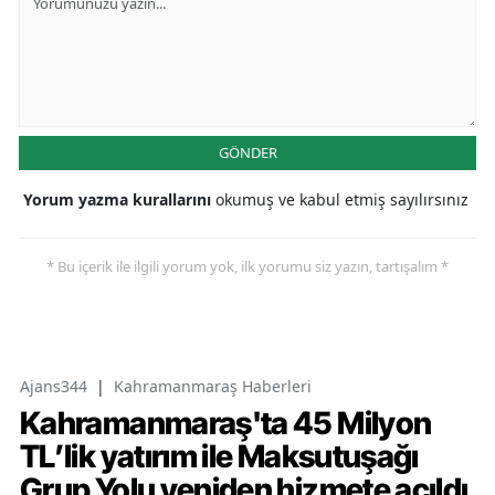
GÖNDER
Yorum yazma kurallarını
okumuş ve kabul etmiş sayılırsınız
* Bu içerik ile ilgili yorum yok, ilk yorumu siz yazın, tartışalım *
Ajans344
|
Kahramanmaraş Haberleri
Kahramanmaraş'ta 45 Milyon
TL’lik yatırım ile Maksutuşağı
Grup Yolu yeniden hizmete açıldı