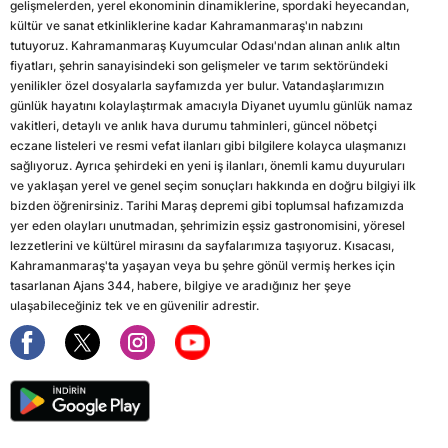
gelişmelerden, yerel ekonominin dinamiklerine, spordaki heyecandan,
kültür ve sanat etkinliklerine kadar Kahramanmaraş'ın nabzını
tutuyoruz. Kahramanmaraş Kuyumcular Odası'ndan alınan anlık altın
fiyatları, şehrin sanayisindeki son gelişmeler ve tarım sektöründeki
yenilikler özel dosyalarla sayfamızda yer bulur. Vatandaşlarımızın
günlük hayatını kolaylaştırmak amacıyla Diyanet uyumlu günlük namaz
vakitleri, detaylı ve anlık hava durumu tahminleri, güncel nöbetçi
eczane listeleri ve resmi vefat ilanları gibi bilgilere kolayca ulaşmanızı
sağlıyoruz. Ayrıca şehirdeki en yeni iş ilanları, önemli kamu duyuruları
ve yaklaşan yerel ve genel seçim sonuçları hakkında en doğru bilgiyi ilk
bizden öğrenirsiniz. Tarihi Maraş depremi gibi toplumsal hafızamızda
yer eden olayları unutmadan, şehrimizin eşsiz gastronomisini, yöresel
lezzetlerini ve kültürel mirasını da sayfalarımıza taşıyoruz. Kısacası,
Kahramanmaraş'ta yaşayan veya bu şehre gönül vermiş herkes için
tasarlanan Ajans 344, habere, bilgiye ve aradığınız her şeye
ulaşabileceğiniz tek ve en güvenilir adrestir.