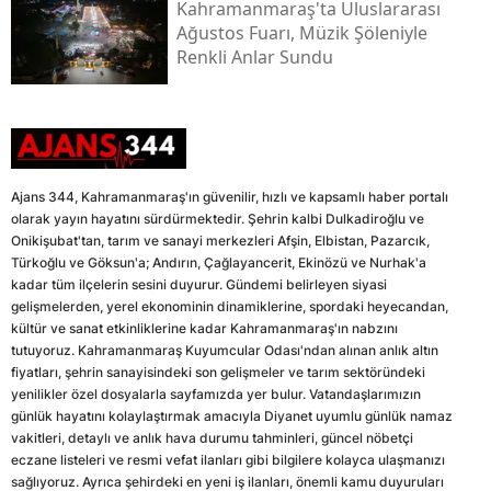
Kahramanmaraş'ta Uluslararası
Ağustos Fuarı, Müzik Şöleniyle
Renkli Anlar Sundu
Ajans 344, Kahramanmaraş'ın güvenilir, hızlı ve kapsamlı haber portalı
olarak yayın hayatını sürdürmektedir. Şehrin kalbi Dulkadiroğlu ve
Onikişubat'tan, tarım ve sanayi merkezleri Afşin, Elbistan, Pazarcık,
Türkoğlu ve Göksun'a; Andırın, Çağlayancerit, Ekinözü ve Nurhak'a
kadar tüm ilçelerin sesini duyurur. Gündemi belirleyen siyasi
gelişmelerden, yerel ekonominin dinamiklerine, spordaki heyecandan,
kültür ve sanat etkinliklerine kadar Kahramanmaraş'ın nabzını
tutuyoruz. Kahramanmaraş Kuyumcular Odası'ndan alınan anlık altın
fiyatları, şehrin sanayisindeki son gelişmeler ve tarım sektöründeki
yenilikler özel dosyalarla sayfamızda yer bulur. Vatandaşlarımızın
günlük hayatını kolaylaştırmak amacıyla Diyanet uyumlu günlük namaz
vakitleri, detaylı ve anlık hava durumu tahminleri, güncel nöbetçi
eczane listeleri ve resmi vefat ilanları gibi bilgilere kolayca ulaşmanızı
sağlıyoruz. Ayrıca şehirdeki en yeni iş ilanları, önemli kamu duyuruları