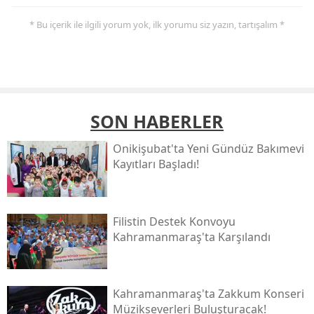
* Bu içerik ile ilgili yorum yok, ilk yorumu siz yazın, tartışalım *
SON HABERLER
Onikişubat'ta Yeni Gündüz Bakımevi
Kayıtları Başladı!
Filistin Destek Konvoyu
Kahramanmaraş'ta Karşılandı
Kahramanmaraş'ta Zakkum Konseri
Müzikseverleri Buluşturacak!