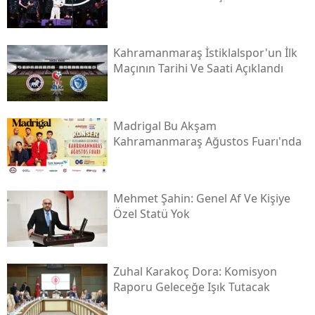
Kahramanmaraş İstiklalspor'un İlk
Maçının Tarihi Ve Saati Açıklandı
Madrigal Bu Akşam
Kahramanmaraş Ağustos Fuarı'nda
Mehmet Şahin: Genel Af Ve Kişiye
Özel Statü Yok
Zuhal Karakoç Dora: Komisyon
Raporu Geleceğe Işık Tutacak