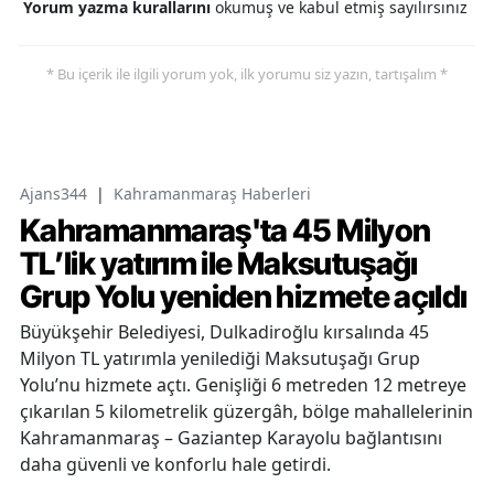
Yorum yazma kurallarını
okumuş ve kabul etmiş sayılırsınız
* Bu içerik ile ilgili yorum yok, ilk yorumu siz yazın, tartışalım *
Ajans344
|
Kahramanmaraş Haberleri
Kahramanmaraş'ta 45 Milyon
TL’lik yatırım ile Maksutuşağı
Grup Yolu yeniden hizmete açıldı
Büyükşehir Belediyesi, Dulkadiroğlu kırsalında 45
Milyon TL yatırımla yenilediği Maksutuşağı Grup
Yolu’nu hizmete açtı. Genişliği 6 metreden 12 metreye
çıkarılan 5 kilometrelik güzergâh, bölge mahallelerinin
Kahramanmaraş – Gaziantep Karayolu bağlantısını
daha güvenli ve konforlu hale getirdi.