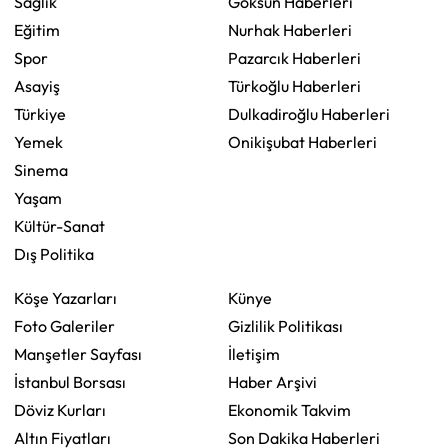
Sağlık
Göksun Haberleri
Eğitim
Nurhak Haberleri
Spor
Pazarcık Haberleri
Asayiş
Türkoğlu Haberleri
Türkiye
Dulkadiroğlu Haberleri
Yemek
Onikişubat Haberleri
Sinema
Yaşam
Kültür-Sanat
Dış Politika
Köşe Yazarları
Künye
Foto Galeriler
Gizlilik Politikası
Manşetler Sayfası
İletişim
İstanbul Borsası
Haber Arşivi
Döviz Kurları
Ekonomik Takvim
Altın Fiyatları
Son Dakika Haberleri