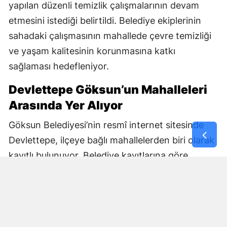
yapılan düzenli temizlik çalışmalarının devam
etmesini istediği belirtildi. Belediye ekiplerinin
sahadaki çalışmasının mahallede çevre temizliği
ve yaşam kalitesinin korunmasına katkı
sağlaması hedefleniyor.
Devlettepe Göksun’un Mahalleleri
Arasında Yer Alıyor
Göksun Belediyesi’nin resmî internet sitesinde
Devlettepe, ilçeye bağlı mahallelerden biri olarak
kayıtlı bulunuyor. Belediye kayıtlarına göre
mahallenin muhtarlık bilgileri de kurumun
internet sitesi üzerinden yayımlanıyor.
Göksun Belediyesi, ilçe genelinde belediye
hizmetlerini mahalle bazında yürütürken,