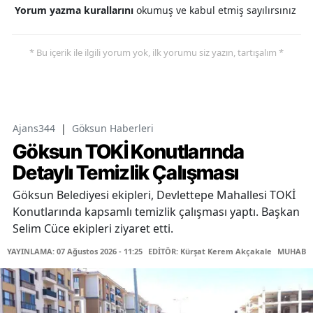
Yorum yazma kurallarını
okumuş ve kabul etmiş sayılırsınız
* Bu içerik ile ilgili yorum yok, ilk yorumu siz yazın, tartışalım *
Ajans344
|
Göksun Haberleri
Göksun TOKİ Konutlarında
Detaylı Temizlik Çalışması
Göksun Belediyesi ekipleri, Devlettepe Mahallesi TOKİ
Konutlarında kapsamlı temizlik çalışması yaptı. Başkan
Selim Cüce ekipleri ziyaret etti.
YAYINLAMA: 07 Ağustos 2026 - 11:25
EDİTÖR: Kürşat Kerem Akçakale
MUHABİR