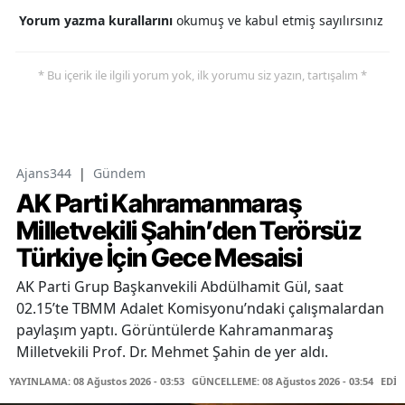
Yorum yazma kurallarını
okumuş ve kabul etmiş sayılırsınız
* Bu içerik ile ilgili yorum yok, ilk yorumu siz yazın, tartışalım *
Ajans344
|
Gündem
AK Parti Kahramanmaraş
Milletvekili Şahin’den Terörsüz
Türkiye İçin Gece Mesaisi
AK Parti Grup Başkanvekili Abdülhamit Gül, saat
02.15’te TBMM Adalet Komisyonu’ndaki çalışmalardan
paylaşım yaptı. Görüntülerde Kahramanmaraş
Milletvekili Prof. Dr. Mehmet Şahin de yer aldı.
YAYINLAMA: 08 Ağustos 2026 - 03:53
GÜNCELLEME: 08 Ağustos 2026 - 03:54
EDİT