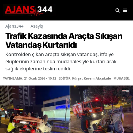
Ajans344
|
Asayiş
Trafik Kazasında Araçta Sıkışan
Vatandaş Kurtarıldı
Kontrolden çıkan araçta sıkışan vatandaş, itfaiye
ekiplerinin zamanında müdahalesiyle kurtarılarak
sağlık ekiplerine teslim edildi.
YAYINLAMA: 21 Ocak 2026 - 10:12
EDİTÖR: Kürşat Kerem Akçakale
MUHABİR: O