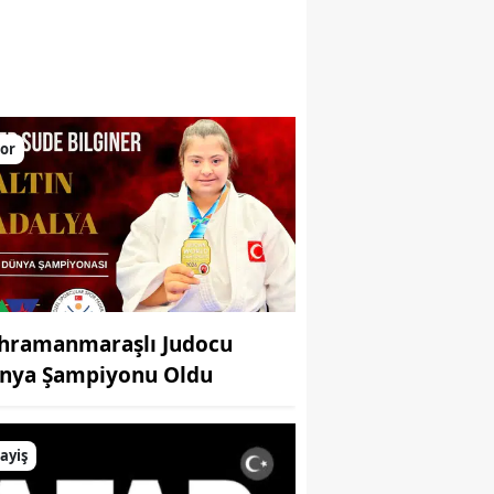
larını yükseltiyor
or
hramanmaraşlı Judocu
nya Şampiyonu Oldu
ayiş