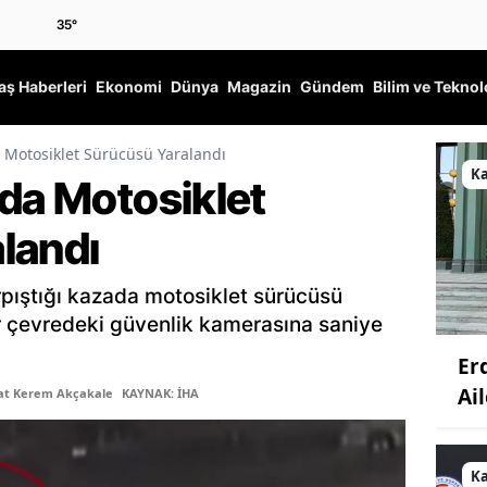
35
°
ş Haberleri
Ekonomi
Dünya
Magazin
Gündem
Bilim ve Teknol
a Motosiklet Sürücüsü Yaralandı
K
nda Motosiklet
landı
rpıştığı kazada motosiklet sürücüsü
ar çevredeki güvenlik kamerasına saniye
Er
Ail
şat Kerem Akçakale
KAYNAK: İHA
K