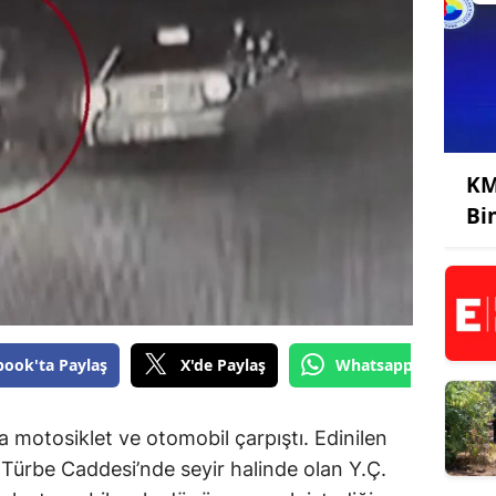
KM
Bi
book'ta Paylaş
X'de Paylaş
Whatsapp'tan Gönde
a motosiklet ve otomobil çarpıştı. Edinilen
 Türbe Caddesi’nde seyir halinde olan Y.Ç.