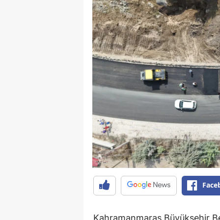
Face
Kahramanmaraş Büyükşehir Bele