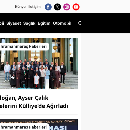
Künye
İletişim
oji
Siyaset
Sağlık
Eğitim
Otomobil
ahramanmaraş Haberleri
doğan, Ayser Çalık
elerini Külliye’de Ağırladı
ahramanmaraş Haberleri