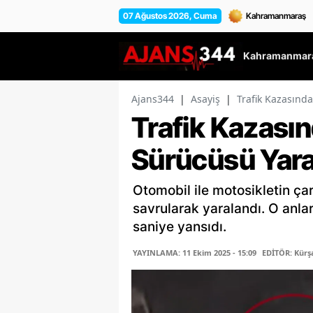
07 Ağustos 2026, Cuma
Kahramanmara
Ajans344
|
Asayiş
|
Trafik Kazasınd
Trafik Kazası
Sürücüsü Yara
Otomobil ile motosikletin ça
savrularak yaralandı. O anl
saniye yansıdı.
YAYINLAMA: 11 Ekim 2025 - 15:09
EDİTÖR: Kür