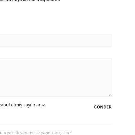
abul etmiş sayılırsınız
GÖNDER
yorum yok, ilk yorumu siz yazın, tartışalım *