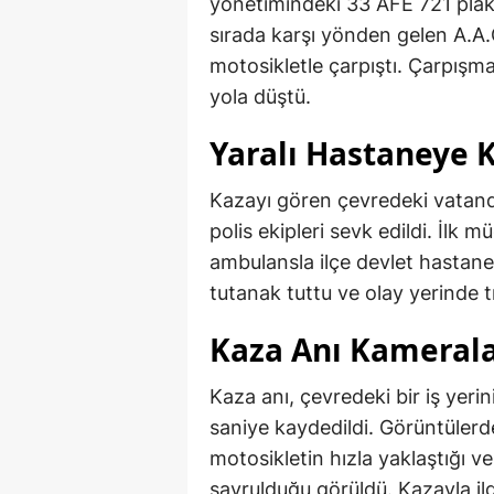
yönetimindeki 33 AFE 721 plak
sırada karşı yönden gelen A.A.
motosikletle çarpıştı. Çarpışm
yola düştü.
Yaralı Hastaneye K
Kazayı gören çevredeki vatanda
polis ekipleri sevk edildi. İlk 
ambulansla ilçe devlet hastanesin
tutanak tuttu ve olay yerinde tr
Kaza Anı Kamerala
Kaza anı, çevredeki bir iş yeri
saniye kaydedildi. Görüntülerd
motosikletin hızla yaklaştığı 
savrulduğu görüldü. Kazayla ilgi