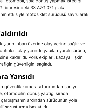
alı otomobil, sola dönüş yapmak istediği
G. idaresindeki 33 AZG 071 plakalı
anın etkisiyle motosiklet sürücüsü savrularak
aldırıldı
şların ihbarı üzerine olay yerine sağlık ve
müdahalesi olay yerinde yapılan yaralı sürücü,
e kaldırıldı. Polis ekipleri, kazaya ilişkin
afiğin güvenliğini sağladı.
ra Yansıdı
nin güvenlik kamerası tarafından saniye
e, otomobilin dönüş yaptığı sırada
ve çarpışmanın ardından sürücünün yola
li soruşturma başlatıldı.