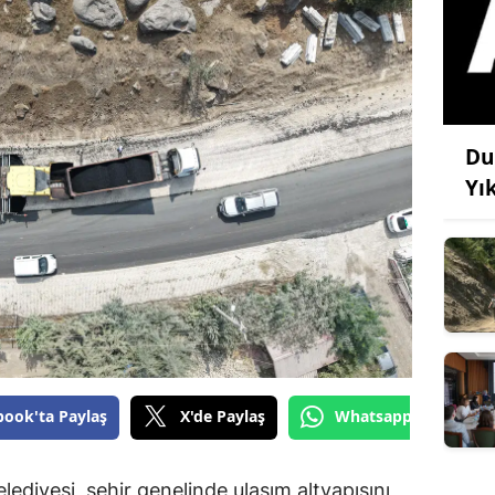
Du
Yı
book'ta Paylaş
X'de Paylaş
Whatsapp'tan Gönde
diyesi, şehir genelinde ulaşım altyapısını