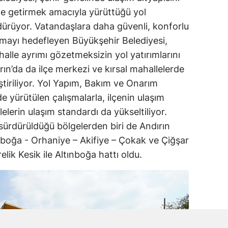
le getirmek amacıyla yürüttüğü yol
dürüyor. Vatandaşlara daha güvenli, konforlu
nmayı hedefleyen Büyükşehir Belediyesi,
halle ayrımı gözetmeksizin yol yatırımlarını
n’da da ilçe merkezi ve kırsal mahallelerde
ştiriliyor. Yol Yapım, Bakım ve Onarım
e yürütülen çalışmalarla, ilçenin ulaşım
lelerin ulaşım standardı da yükseltiliyor.
 sürdürüldüğü bölgelerden biri de Andırın
ınboğa - Orhaniye – Akifiye – Çokak ve Çiğşar
lik Kesik ile Altınboğa hattı oldu.