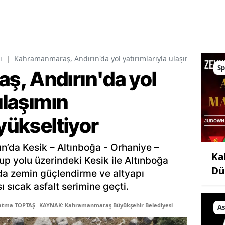
i
|
Kahramanmaraş, Andırın'da yol yatırımlarıyla ulaşımın standart
Sp
, Andırın'da yol
ulaşımın
 yükseltiyor
ın’da Kesik – Altınboğa - Orhaniye –
Ka
up yolu üzerindeki Kesik ile Altınboğa
Dü
lda zemin güçlendirme ve altyapı
ı sıcak asfalt serimine geçti.
Fatma TOPTAŞ
KAYNAK: Kahramanmaraş Büyükşehir Belediyesi
As