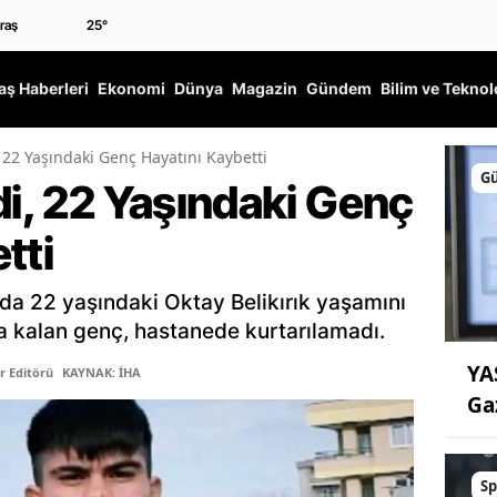
25
°
ş Haberleri
Ekonomi
Dünya
Magazin
Gündem
Bilim ve Teknol
, 22 Yaşındaki Genç Hayatını Kaybetti
G
di, 22 Yaşındaki Genç
tti
da 22 yaşındaki Oktay Belikırık yaşamını
nda kalan genç, hastanede kurtarılamadı.
YA
r Editörü
KAYNAK: İHA
Ga
Sp