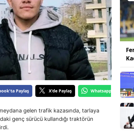
Fe
Ka
book'ta Paylaş
X'de Paylaş
Whatsapp'tan Gönde
 meydana gelen trafik kazasında, tarlaya
ndaki genç sürücü kullandığı traktörün
rdi.