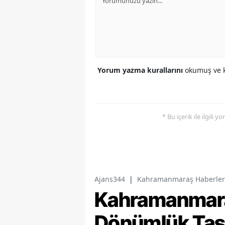
Yorum yazma kurallarını
okumuş ve k
* Bu içerik ile ilgili 
Ajans344
|
Kahramanmaraş Haberler
Kahramanmara
Dönümlük Taş 