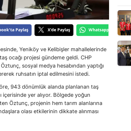
book'ta Paylaş
X'de Paylaş
Whatsapp'tan Gönde
sinde, Yeniköy ve Kelibişler mahallelerinde
n taş ocağı projesi gündeme geldi. CHP
i Öztunç, sosyal medya hesabından yaptığı
erek ruhsatın iptal edilmesini istedi.
 göre, 943 dönümlük alanda planlanan taş
içerisinde yer alıyor. Bölgede yoğun
irten Öztunç, projenin hem tarım alanlarına
şlara olası etkilerinin dikkate alınması