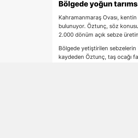
Bölgede yoğun tarımsa
Kahramanmaraş Ovası, kentin ö
bulunuyor. Öztunç, söz konusu
2.000 dönüm açık sebze üretim
Bölgede yetiştirilen sebzelerin 
kaydeden Öztunç, taş ocağı faal
etkilerine dikkat çekti.
Milletvekili Öztunç, tarım arazi
projenin yeniden değerlendiril
943 dönümlük taş ocağ
Açıklamaya göre taş ocağının Y
943 dönümlük bir alanı kapsam