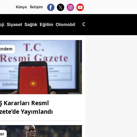
Künye
İletişim
oji
Siyaset
Sağlık
Eğitim
Otomobil
ündem
Ş Kararları Resmî
zete’de Yayımlandı
or