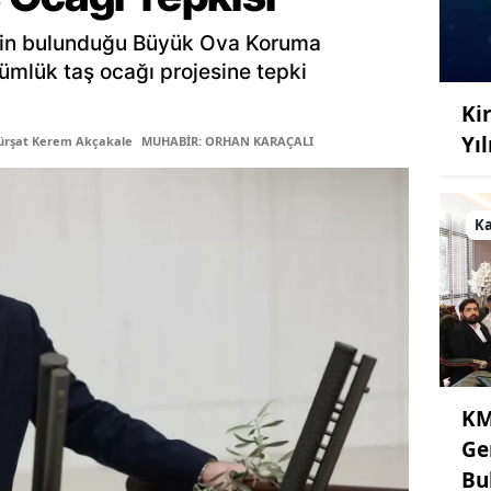
inin bulunduğu Büyük Ova Koruma
ümlük taş ocağı projesine tepki
Kir
Yı
ürşat Kerem Akçakale
MUHABİR: ORHAN KARAÇALI
K
KM
Ge
Bu