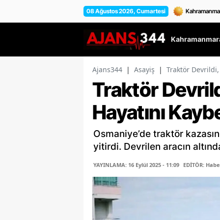
08 Ağustos 2026, Cumartesi
Kahramanmara
Ajans344
|
Asayiş
|
Traktör Devrildi
Traktör Devril
Hayatını Kaybe
Osmaniye’de traktör kazasın
yitirdi. Devrilen aracın altı
YAYINLAMA: 16 Eylül 2025 - 11:09
EDİTÖR: Habe