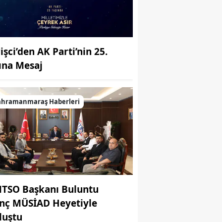
işci’den AK Parti’nin 25.
lına Mesaj
ahramanmaraş Haberleri
TSO Başkanı Buluntu
nç MÜSİAD Heyetiyle
luştu