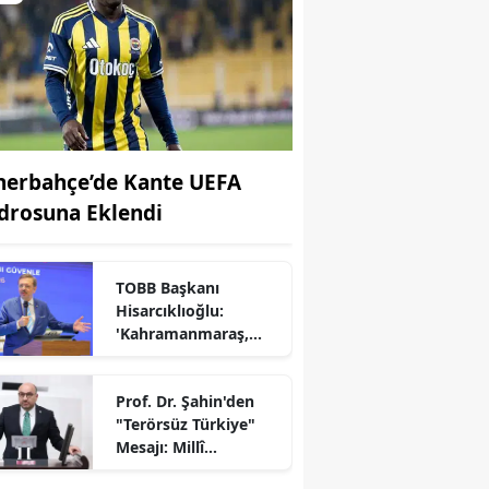
nerbahçe’de Kante UEFA
drosuna Eklendi
TOBB Başkanı
Hisarcıklıoğlu:
r
'Kahramanmaraş,
Türkiye Ekonomisinin
Lokomotif
Prof. Dr. Şahin'den
Şehirlerinden
"Terörsüz Türkiye"
Birisidir'
Mesajı: Millî
Dayanışma İçin