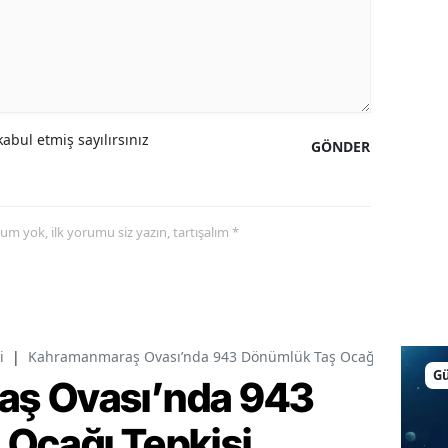
abul etmiş sayılırsınız
GÖNDER
yorum yok, ilk yorumu siz yazın, tartışalım *
i
|
Kahramanmaraş Ovası’nda 943 Dönümlük Taş Ocağı Tepkisi
G
ş Ovası’nda 943
Ocağı Tepkisi