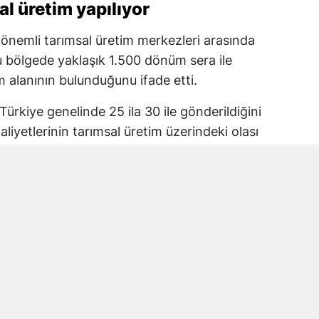
l üretim yapılıyor
nemli tarımsal üretim merkezleri arasında
 bölgede yaklaşık 1.500 dönüm sera ile
 alanının bulunduğunu ifade etti.
Türkiye genelinde 25 ila 30 ile gönderildiğini
iyetlerinin tarımsal üretim üzerindeki olası
lerinin korunması gerektiğini belirterek
mesi çağrısında bulundu.
ı projesine itiraz
eniköy ve Kelibişler mahallelerinde toplam
ası planlanıyor.