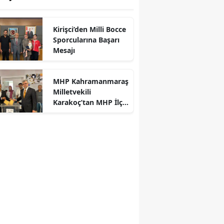
Kirişci’den Milli Bocce
Sporcularına Başarı
Mesajı
r
MHP Kahramanmaraş
Milletvekili
Karakoç’tan MHP İlçe
Kongrelerine Tebrik
Mesajı