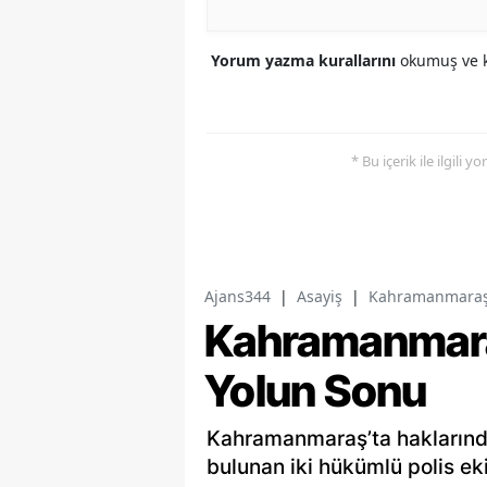
Yorum yazma kurallarını
okumuş ve k
* Bu içerik ile ilgili 
Ajans344
|
Asayiş
|
Kahramanmaraş’t
Kahramanmaraş’
Yolun Sonu
Kahramanmaraş’ta haklarında 
bulunan iki hükümlü polis ek