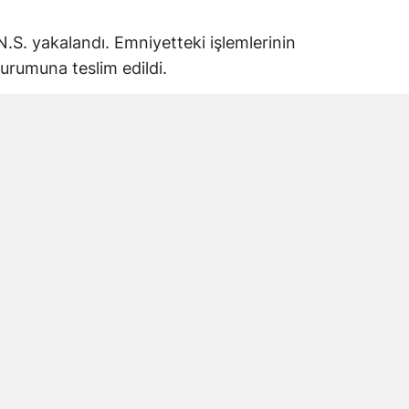
.S. yakalandı. Emniyetteki işlemlerinin
urumuna teslim edildi.
an 13 yıl hapis cezası
iği bir diğer çalışmada ise “kasten öldürme”
leşmiş hapis cezası bulunan Ö.Ç. yakalandı.
nin tamamlanmasının ardından ceza infaz
kümlüyü cezaevine teslim etti
klı suçlardan 13’er yıl kesinleşmiş hapis
i. Böylece toplam 26 yıl kesinleşmiş hapis
lanarak cezalarının infazı amacıyla ilgili