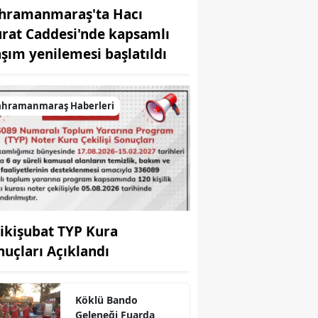
hramanmaraş'ta Hacı
rat Caddesi'nde kapsamlı
aşım yenilemesi başlatıldı
ahramanmaraş Haberleri
ikişubat TYP Kura
nuçları Açıklandı
Köklü Bando
r
Geleneği Fuarda