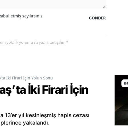
abul etmiş sayılırsınız
GÖNDER
yorum yok, ilk yorumu siz yazın, tartışalım *
a İki Firari İçin Yolun Sonu
K
ta İki Firari İçin
13’er yıl kesinleşmiş hapis cezası
iplerince yakalandı.