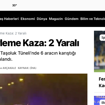
30
°
ş Haberleri
Ekonomi
Dünya
Magazin
Gündem
Bilim ve Teknol
me Kaza: 2 Yaralı
Sp
leme Kaza: 2 Yaralı
aşoluk Tüneli’nde 6 aracın karıştığı
landı.
ma AKÇAKALE
KAYNAK: (İHA)
Fe
Ka
E