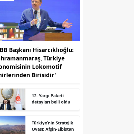
BB Başkanı Hisarcıklıoğlu:
ahramanmaraş, Türkiye
onomisinin Lokomotif
hirlerinden Birisidir'
r
12. Yargı Paketi
detayları belli oldu
Türkiye’nin Stratejik
Ovası: Afşin-Elbistan