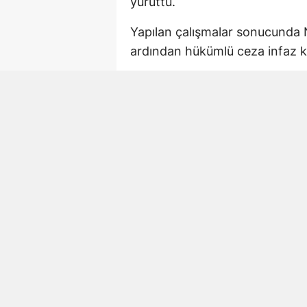
yürüttü.
Yapılan çalışmalar sonucunda N
ardından hükümlü ceza infaz k
Kasten öldürme suçund
Polis ekiplerinin gerçekleştird
suçundan hakkında 13 yıl kesin
Ö.Ç. de emniyetteki işlemleri
kurumuna teslim edildi.
Asayiş ekipleri iki hü
Yakalanan iki hükümlünün de far
cezalarının bulunduğu bildirild
cezası bulunan iki hükümlü yaka