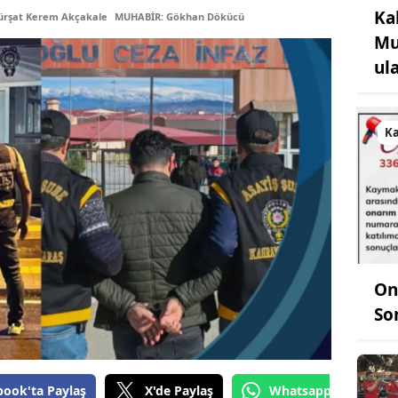
Ka
ürşat Kerem Akçakale
MUHABİR: Gökhan Dökücü
Mu
ul
K
On
So
book'ta Paylaş
X'de Paylaş
Whatsapp'tan Gönde