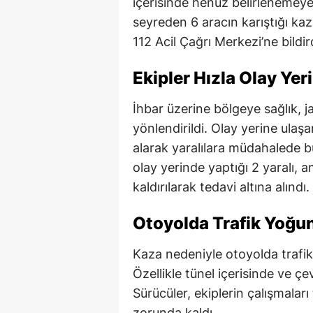
içerisinde henüz belirlenemeye
seyreden 6 aracın karıştığı k
112 Acil Çağrı Merkezi’ne bildir
Ekipler Hızla Olay Yer
İhbar üzerine bölgeye sağlık, ja
yönlendirildi. Olay yerine ulaş
alarak yaralılara müdahalede bu
olay yerinde yaptığı 2 yaralı, 
kaldırılarak tedavi altına alındı.
Otoyolda Trafik Yoğu
Kaza nedeniyle otoyolda trafik 
Özellikle tünel içerisinde ve ç
Sürücüler, ekiplerin çalışmal
zorunda kaldı.