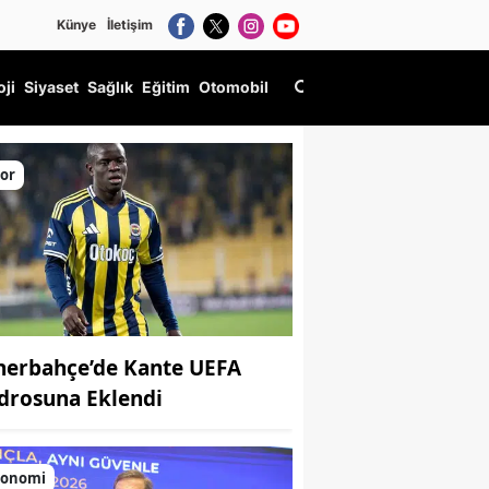
Künye
İletişim
oji
Siyaset
Sağlık
Eğitim
Otomobil
or
nerbahçe’de Kante UEFA
drosuna Eklendi
konomi