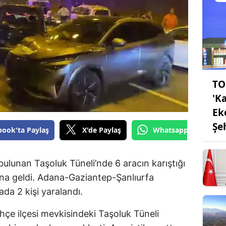
TO
'K
Ek
Şe
book'ta Paylaş
X'de Paylaş
Whatsapp'tan Gönde
ulunan Taşoluk Tüneli’nde 6 aracın karıştığı
ana geldi. Adana-Gaziantep-Şanlıurfa
da 2 kişi yaralandı.
ahçe ilçesi mevkisindeki Taşoluk Tüneli