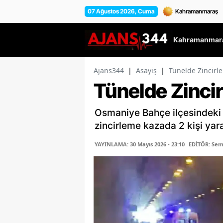
07 Ağustos 2026, Cuma
Kahramanmara
Ajans344
|
Asayiş
|
Tünelde Zincirle
Tünelde Zincir
Osmaniye Bahçe ilçesindeki T
zincirleme kazada 2 kişi yara
YAYINLAMA: 30 Mayıs 2026 - 23:10
EDİTÖR: Se