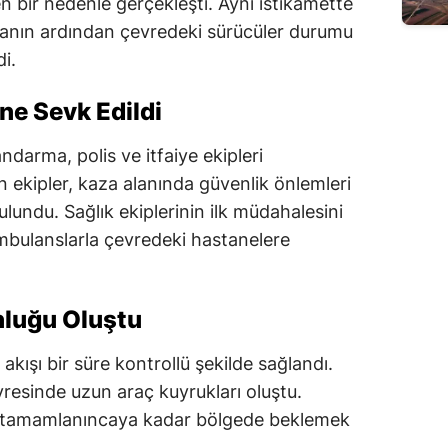
n bir nedenle gerçekleşti. Aynı istikamette
azanın ardından çevredeki sürücüler durumu
di.
ine Sevk Edildi
ndarma, polis ve itfaiye ekipleri
an ekipler, kaza alanında güvenlik önlemleri
lundu. Sağlık ekiplerinin ilk müdahalesini
ambulanslarla çevredeki hastanelere
nluğu Oluştu
akışı bir süre kontrollü şekilde sağlandı.
evresinde uzun araç kuyrukları oluştu.
arı tamamlanıncaya kadar bölgede beklemek