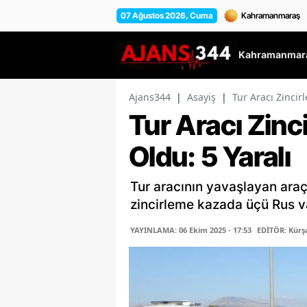
07 Ağustos 2026, Cuma
Kahramanmara
Ajans344
|
Asayiş
|
Tur Aracı Zinci
Tur Aracı Zin
Oldu: 5 Yaralı
Tur aracının yavaşlayan ar
zincirleme kazada üçü Rus va
YAYINLAMA: 06 Ekim 2025 - 17:53
EDİTÖR: Kür