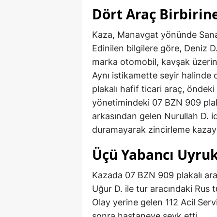
Dört Araç Birbirine
Kaza, Manavgat yönünde Sanay
Edinilen bilgilere göre, Deniz
marka otomobil, kavşak üzerind
Aynı istikamette seyir halinde 
plakalı hafif ticari araç, öndek
yönetimindeki 07 BZN 909 plak
arkasından gelen Nurullah D. i
duramayarak zincirleme kazay
Üçü Yabancı Uyruk
Kazada 07 BZN 909 plakalı ara
Uğur D. ile tur aracındaki Rus tu
Olay yerine gelen 112 Acil Servi
sonra hastaneye sevk etti.