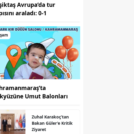
şiktaş Avrupa’da tur
ısını araladı: 0-1
aşam
hramanmaraş’ta
kyüzüne Umut Balonları
Zuhal Karakoç’tan
Bakan Güler’e Kritik
Ziyaret
r