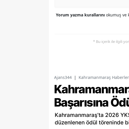
Yorum yazma kurallarını
okumuş ve k
* Bu içerik ile ilgili 
Ajans344
|
Kahramanmaraş Haberler
Kahramanmara
Başarısına Öd
Kahramanmaraş’ta 2026 YKS 
düzenlenen ödül töreninde bi