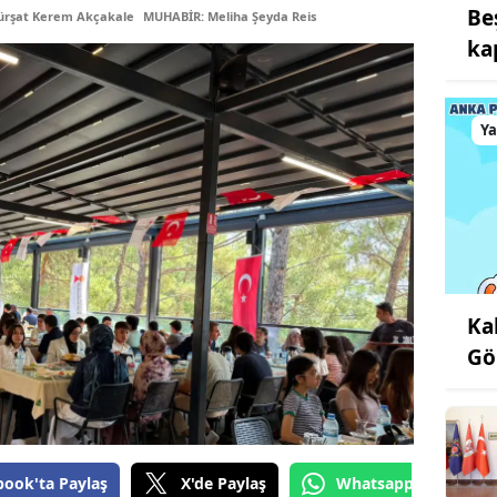
Be
ürşat Kerem Akçakale
MUHABİR: Meliha Şeyda Reis
kap
Y
Ka
Gö
book'ta Paylaş
X'de Paylaş
Whatsapp'tan Gönde