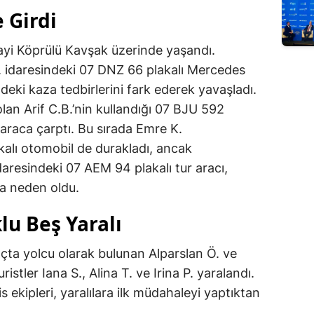
 Girdi
i Köprülü Kavşak üzerinde yaşandı.
 D. idaresindeki 07 DNZ 66 plakalı Mercedes
eki kaza tedbirlerini fark ederek yavaşladı.
olan Arif C.B.’nin kullandığı 07 BJU 592
i araca çarptı. Bu sırada Emre K.
alı otomobil de durakladı, ancak
daresindeki 07 AEM 94 plakalı tur aracı,
a neden oldu.
lu Beş Yaralı
çta yolcu olarak bulunan Alparslan Ö. ve
ristler Iana S., Alina T. ve Irina P. yaralandı.
s ekipleri, yaralılara ilk müdahaleyi yaptıktan