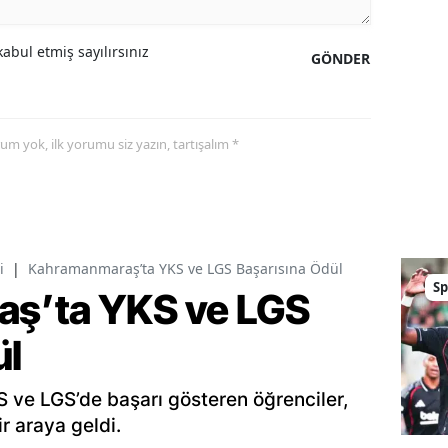
abul etmiş sayılırsınız
GÖNDER
yorum yok, ilk yorumu siz yazın, tartışalım *
i
|
Kahramanmaraş’ta YKS ve LGS Başarısına Ödül
Sp
ş’ta YKS ve LGS
ül
ve LGS’de başarı gösteren öğrenciler,
r araya geldi.