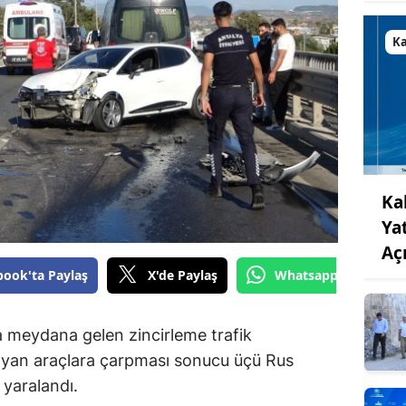
K
Ka
Ya
Aç
book'ta Paylaş
X'de Paylaş
Whatsapp'tan Gönde
 meydana gelen zincirleme trafik
layan araçlara çarpması sonucu üçü Rus
 yaralandı.