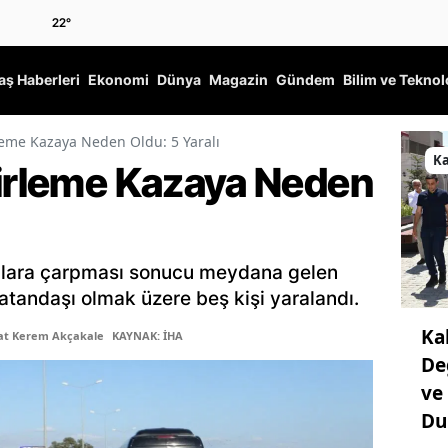
22
°
ş Haberleri
Ekonomi
Dünya
Magazin
Gündem
Bilim ve Teknol
rleme Kazaya Neden Oldu: 5 Yaralı
K
cirleme Kazaya Neden
açlara çarpması sonucu meydana gelen
tandaşı olmak üzere beş kişi yaralandı.
Ka
şat Kerem Akçakale
KAYNAK: İHA
De
ve
Du