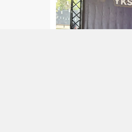
Başarılı öğrenciler tö