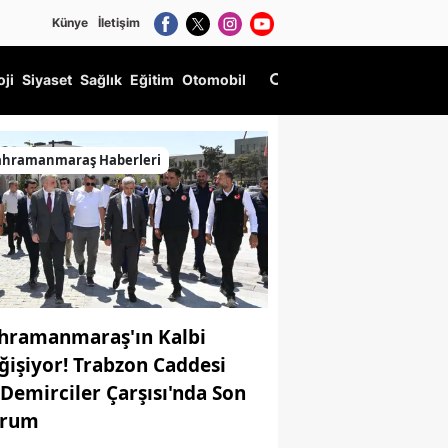
Künye
İletişim
oji
Siyaset
Sağlık
Eğitim
Otomobil
ahramanmaraş Haberleri
hramanmaraş'ın Kalbi
ğişiyor! Trabzon Caddesi
 Demirciler Çarşısı'nda Son
rum