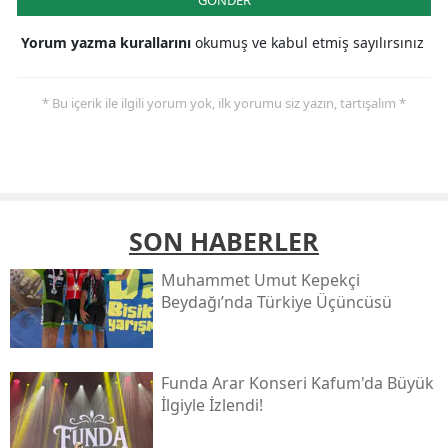
Yorum yazma kurallarını
okumuş ve kabul etmiş sayılırsınız
* Bu içerik ile ilgili yorum yok, ilk yorumu siz yazın, tartışalım *
SON HABERLER
Muhammet Umut Kepekçi
Beydağı’nda Türkiye Üçüncüsü
Funda Arar Konseri Kafum'da Büyük
İlgiyle İzlendi!