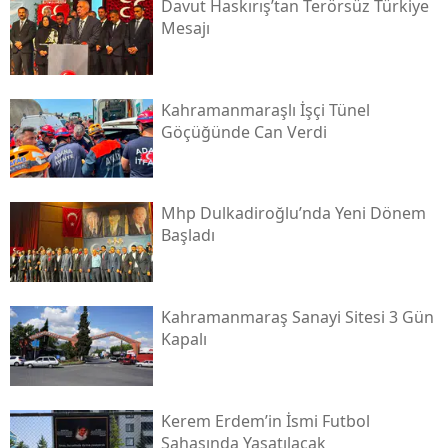
Davut Haskırış’tan Terörsüz Türkiye
Mesajı
Kahramanmaraşlı İşçi Tünel
Göçüğünde Can Verdi
Mhp Dulkadiroğlu’nda Yeni Dönem
Başladı
Kahramanmaraş Sanayi Sitesi 3 Gün
Kapalı
Kerem Erdem’in İsmi Futbol
Sahasında Yaşatılacak