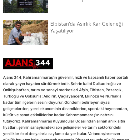
Elbistan’da Asırlık Kar Geleneği
Yaşatılıyor
Ajans 344, Kahramanmaraş'ın güvenilir, hızlı ve kapsamlı haber portalı
olarak yayın hayatını sürdürmektedir. Şehrin kalbi Dulkadiroğlu ve
Onikişubat'tan, tarım ve sanayi merkezleri Afşin, Elbistan, Pazarcık,
Türkoğlu ve Göksun'a; Andırın, Çağlayancerit, Ekinözü ve Nurhak'a
kadar tüm ilçelerin sesini duyurur. Gündemi belirleyen siyasi
gelişmelerden, yerel ekonominin dinamiklerine, spordaki heyecandan,
kültür ve sanat etkinliklerine kadar Kahramanmaraş'ın nabzını
tutuyoruz. Kahramanmaraş Kuyumcular Odası'ndan alınan anlık altın
fiyatları, şehrin sanayisindeki son gelişmeler ve tarım sektöründeki
yenilikler özel dosyalarla sayfamızda yer bulur. Vatandaşlarımızın
günlük hayatını kolaylaştırmak amacıyla Diyanet uyumlu günlük namaz