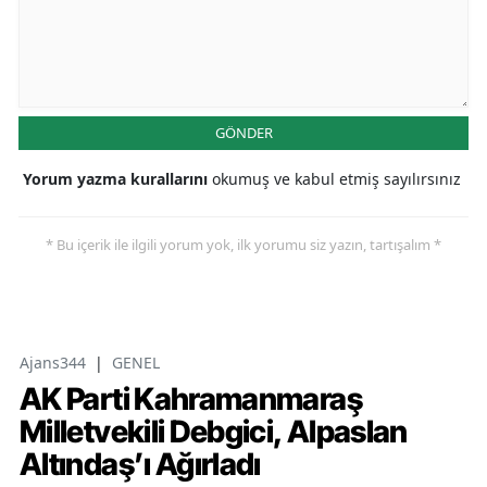
GÖNDER
Yorum yazma kurallarını
okumuş ve kabul etmiş sayılırsınız
* Bu içerik ile ilgili yorum yok, ilk yorumu siz yazın, tartışalım *
Ajans344
|
GENEL
AK Parti Kahramanmaraş
Milletvekili Debgici, Alpaslan
Altındaş’ı Ağırladı