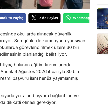
book'ta Paylaş
X'de Paylaş
Whatsapp'tan Gönde
cesinde okullarda alınacak güvenlik
koruyor. Son günlerde kamuoyuna yansıyan
okullarda görevlendirilmek üzere 30 bin
dilmesinin planlandığı belirtiliyor.
ihtiyaç bulunan eğitim kurumlarında
 Ancak 9 Ağustos 2026 itibarıyla 30 bin
ren resmî başvuru ilanı henüz yayımlanmış
dyada yer alan başvuru bağlantıları ve
a dikkatli olması gerekiyor.