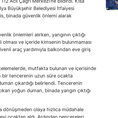
12 Acil Çağrı Merkezi’ne bildirdi. Kısa
ya Büyükşehir Belediyesi İtfaiyesi
is, binada güvenlik önlemi alarak
enlik önlemleri alırken, yangının çıktığı
litli olması ve içeride kimsenin bulunmaması
divenli araç yardımıyla balkondan eve giriş
incelemelerde, mutfakta bulunan ve içerisinde
 bir tencerenin uzun süre ocakta
uman çıkardığı belirlendi. Tencerenin
ıkan yoğun duman, binada yangın çıktığı
ngına dönüşmeden olaya hızlıca müdahale
eyi ocaktan aldı. Ardından pencereleri