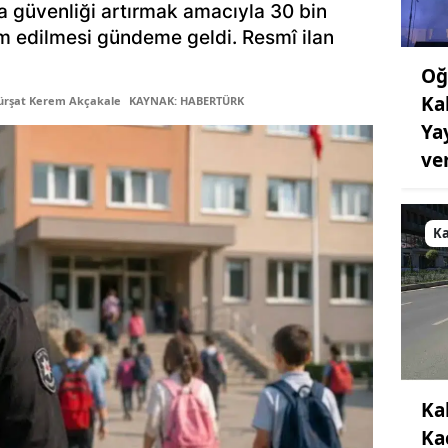
a güvenliği artırmak amacıyla 30 bin
am edilmesi gündeme geldi. Resmî ilan
Oğ
Ka
ürşat Kerem Akçakale
KAYNAK: HABERTÜRK
Ya
ve
K
Ka
Ka