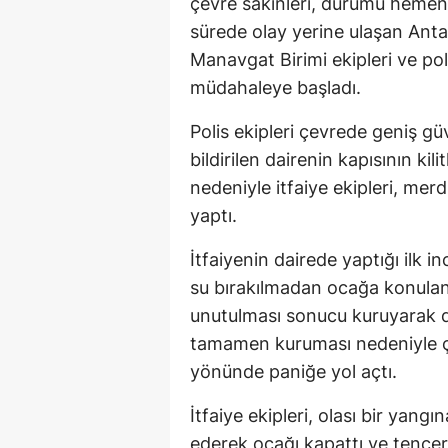
çevre sakinleri, durumu hemen 1
sürede olay yerine ulaşan Antal
Manavgat Birimi ekipleri ve pol
müdahaleye başladı.
Polis ekipleri çevrede geniş güv
bildirilen dairenin kapısının ki
nedeniyle itfaiye ekipleri, mer
yaptı.
İtfaiyenin dairede yaptığı ilk 
su bırakılmadan ocağa konulan
unutulması sonucu kuruyarak d
tamamen kuruması nedeniyle ç
yönünde paniğe yol açtı.
İtfaiye ekipleri, olası bir ya
ederek ocağı kapattı ve tencer