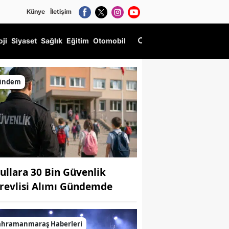
Künye
İletişim
oji
Siyaset
Sağlık
Eğitim
Otomobil
ündem
ullara 30 Bin Güvenlik
revlisi Alımı Gündemde
ahramanmaraş Haberleri