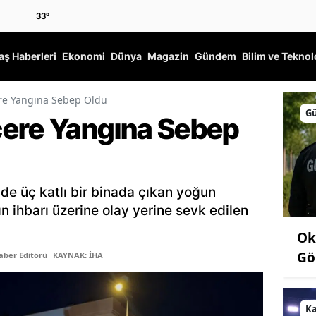
33
°
ş Haberleri
Ekonomi
Dünya
Magazin
Gündem
Bilim ve Teknol
re Yangına Sebep Oldu
G
ere Yangına Sebep
de üç katlı bir binada çıkan yoğun
n ihbarı üzerine olay yerine sevk edilen
Ok
Gö
aber Editörü
KAYNAK: İHA
K