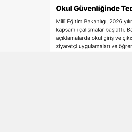
Okul Güvenliğinde Tedb
Millî Eğitim Bakanlığı, 2026 yı
kapsamlı çalışmalar başlattı. B
açıklamalarda okul giriş ve çıkı
ziyaretçi uygulamaları ve öğre
tedbirlerin yeniden değerlendirild
İçişleri Bakanlığı ile Millî Eği
çalışmalarda okul bazlı risk ana
Okul çevrelerinde kolluk tedbirle
uygulamalarının yaygınlaştırılma
koordinasyonun güçlendirilmes
Başvurular İçin Resmî