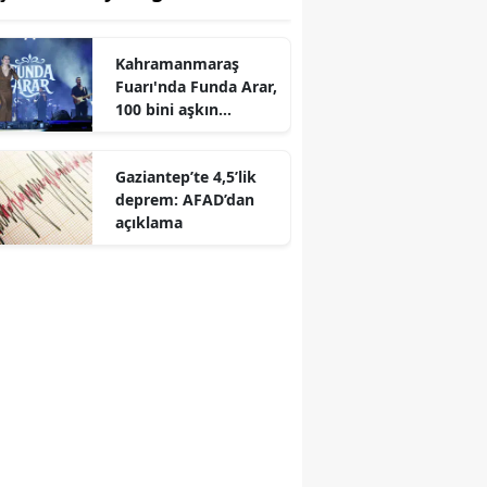
Kahramanmaraş
r
Fuarı'nda Funda Arar,
100 bini aşkın
dinleyiciyle coşkulu
bir konser verdi
Gaziantep’te 4,5’lik
deprem: AFAD’dan
açıklama