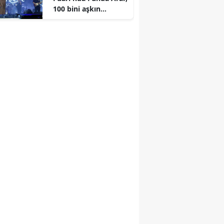
100 bini aşkın
dinleyiciyle coşkulu
bir konser verdi