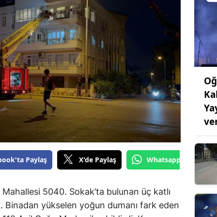
Oğ
Ka
Ya
ve
book'ta Paylaş
X'de Paylaş
Whatsapp'tan Gönde
 Mahallesi 5040. Sokak’ta bulunan üç katlı
. Binadan yükselen yoğun dumanı fark eden