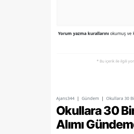
Yorum yazma kurallarını
okumuş ve k
* Bu içerik ile ilgili 
Ajans344
|
Gündem
|
Okullara 30 B
Okullara 30 Bi
Alımı Gündem