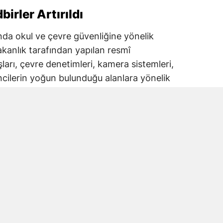
irler Artırıldı
lında okul ve çevre güvenliğine yönelik
akanlık tarafından yapılan resmî
şları, çevre denetimleri, kamera sistemleri,
ncilerin yoğun bulunduğu alanlara yönelik
iği bildirildi.
tim Bakanlığı koordinasyonunda yürütülen
lizleri de öne çıkıyor.
rinin artırılması, kontrollü giriş
sı ve ilgili kurumlar arasındaki
i üzerinde duruluyor.
 İlan Bekleniyor