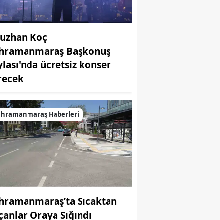
uzhan Koç
hramanmaraş Başkonuş
ylası'nda ücretsiz konser
recek
ahramanmaraş Haberleri
hramanmaraş’ta Sıcaktan
çanlar Oraya Sığındı