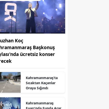
uzhan Koç
hramanmaraş Başkonuş
ylası'nda ücretsiz konser
recek
Kahramanmaraş’ta
r
Sıcaktan Kaçanlar
Oraya Sığındı
Kahramanmaraş
Fuarı'nda Funda Arar,