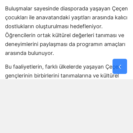
Buluşmalar sayesinde diasporada yaşayan Çeçen
çocukları ile anavatandaki yaşıtları arasında kalıcı
dostlukların oluşturulması hedefleniyor.
Öğrencilerin ortak kültürel değerleri tanıması ve
deneyimlerini paylaşması da programın amaçları
arasında bulunuyor.
Bu faaliyetlerin, farklı ülkelerde yaşayan Çeçen
gençlerinin birbirlerini tanımalarına ve kültürel
bağlarını geliştirmelerine katkı sağlaması
bekleniyor.
Tüm İhtiyaçlar Program
Kapsamında Karşılanacak
Açıklanan program çerçevesinde öğrencilerin