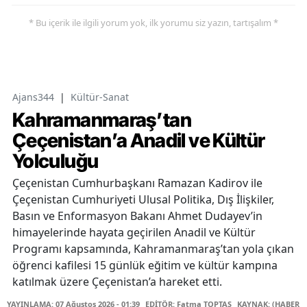
* Bu içerik ile ilgili yorum yok, ilk yorumu siz yazın, tartışalım *
Ajans344
|
Kültür-Sanat
Kahramanmaraş’tan
Çeçenistan’a Anadil ve Kültür
Yolculuğu
Çeçenistan Cumhurbaşkanı Ramazan Kadirov ile
Çeçenistan Cumhuriyeti Ulusal Politika, Dış İlişkiler,
Basın ve Enformasyon Bakanı Ahmet Dudayev’in
himayelerinde hayata geçirilen Anadil ve Kültür
Programı kapsamında, Kahramanmaraş’tan yola çıkan
öğrenci kafilesi 15 günlük eğitim ve kültür kampına
katılmak üzere Çeçenistan’a hareket etti.
YAYINLAMA: 07 Ağustos 2026 - 01:39
EDİTÖR: Fatma TOPTAŞ
KAYNAK: (HABER M