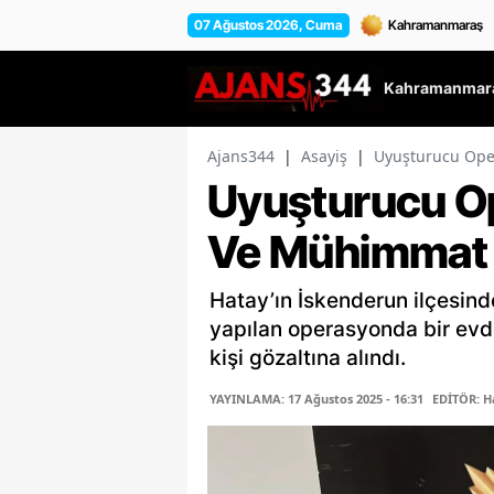
07 Ağustos 2026, Cuma
Kahramanmara
Ajans344
|
Asayiş
|
Uyuşturucu Ope
Uyuşturucu O
Ve Mühimmat E
Hatay’ın İskenderun ilçesind
yapılan operasyonda bir evde
kişi gözaltına alındı.
YAYINLAMA: 17 Ağustos 2025 - 16:31
EDİTÖR: H