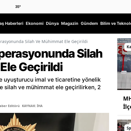
35
°
ş Haberleri
Ekonomi
Dünya
Magazin
Gündem
Bilim ve Teknol
rasyonunda Silah Ve Mühimmat Ele Geçirildi
K
perasyonunda Silah
le Geçirildi
e uyuşturucu imal ve ticaretine yönelik
 silah ve mühimmat ele geçirilirken, 2
MH
İl
aber Editörü
KAYNAK: İHA
Sp