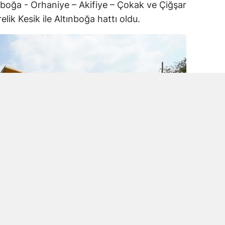
ınboğa - Orhaniye – Akifiye – Çokak ve Çiğşar
lik Kesik ile Altınboğa hattı oldu.