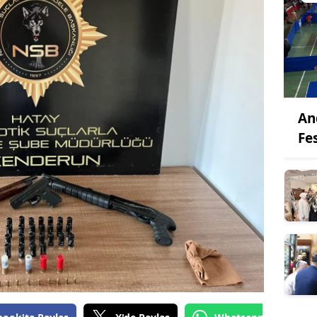
An
Fes