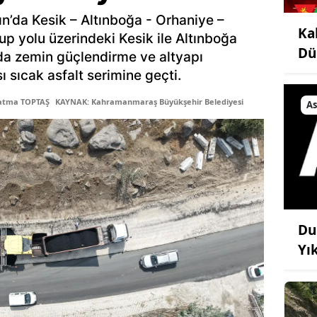
ın’da Kesik – Altınboğa - Orhaniye –
Ka
up yolu üzerindeki Kesik ile Altınboğa
Dü
lda zemin güçlendirme ve altyapı
ı sıcak asfalt serimine geçti.
Fatma TOPTAŞ
KAYNAK: Kahramanmaraş Büyükşehir Belediyesi
As
Du
Yı