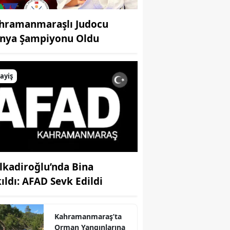
hramanmaraşlı Judocu
nya Şampiyonu Oldu
ayiş
lkadiroğlu’nda Bina
kıldı: AFAD Sevk Edildi
Kahramanmaraş’ta
Orman Yangınlarına