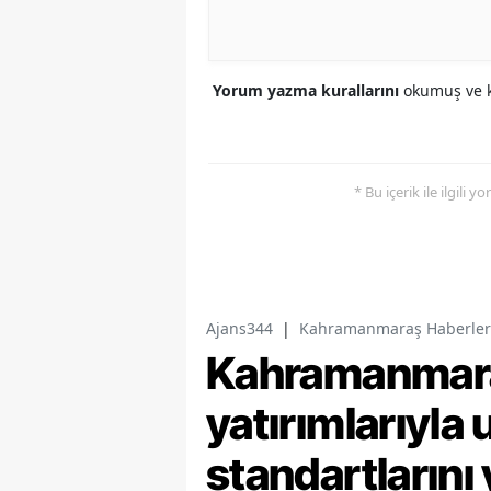
Yorum yazma kurallarını
okumuş ve k
* Bu içerik ile ilgili 
Ajans344
|
Kahramanmaraş Haberler
Kahramanmaraş
yatırımlarıyla 
standartlarını