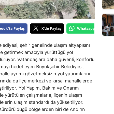
book'ta Paylaş
X'de Paylaş
Whatsapp'tan Gönde
diyesi, şehir genelinde ulaşım altyapısını
le getirmek amacıyla yürüttüğü yol
dürüyor. Vatandaşlara daha güvenli, konforlu
nmayı hedefleyen Büyükşehir Belediyesi,
halle ayrımı gözetmeksizin yol yatırımlarını
n’da da ilçe merkezi ve kırsal mahallelerde
ştiriliyor. Yol Yapım, Bakım ve Onarım
e yürütülen çalışmalarla, ilçenin ulaşım
lelerin ulaşım standardı da yükseltiliyor.
 sürdürüldüğü bölgelerden biri de Andırın