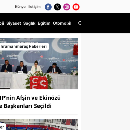
Künye
İletişim
oji
Siyaset
Sağlık
Eğitim
Otomobil
ahramanmaraş Haberleri
P’nin Afşin ve Ekinözü
çe Başkanları Seçildi
or