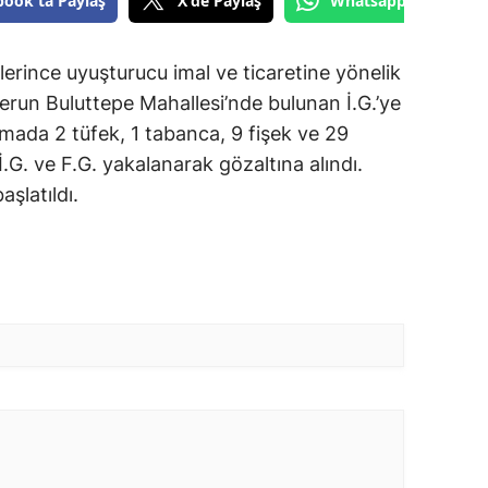
book'ta Paylaş
X'de Paylaş
Whatsapp'tan Gönde
rince uyuşturucu imal ve ticaretine yönelik
run Buluttepe Mahallesi’nde bulunan İ.G.’ye
amada 2 tüfek, 1 tabanca, 9 fişek ve 29
i İ.G. ve F.G. yakalanarak gözaltına alındı.
aşlatıldı.