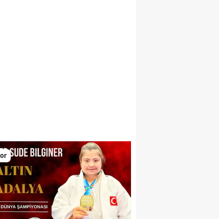
larını yükseltiyor
or