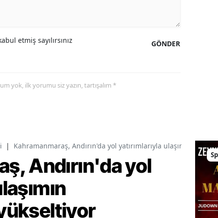
abul etmiş sayılırsınız
GÖNDER
yorum yok, ilk yorumu siz yazın, tartışalım *
i
|
Kahramanmaraş, Andırın'da yol yatırımlarıyla ulaşımın standart
Sp
, Andırın'da yol
ulaşımın
 yükseltiyor