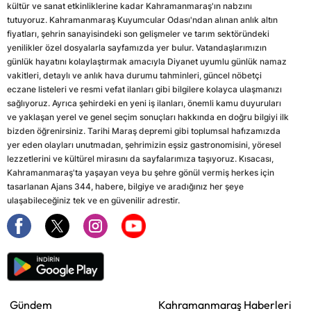
kültür ve sanat etkinliklerine kadar Kahramanmaraş'ın nabzını
tutuyoruz. Kahramanmaraş Kuyumcular Odası'ndan alınan anlık altın
fiyatları, şehrin sanayisindeki son gelişmeler ve tarım sektöründeki
yenilikler özel dosyalarla sayfamızda yer bulur. Vatandaşlarımızın
günlük hayatını kolaylaştırmak amacıyla Diyanet uyumlu günlük namaz
vakitleri, detaylı ve anlık hava durumu tahminleri, güncel nöbetçi
eczane listeleri ve resmi vefat ilanları gibi bilgilere kolayca ulaşmanızı
sağlıyoruz. Ayrıca şehirdeki en yeni iş ilanları, önemli kamu duyuruları
ve yaklaşan yerel ve genel seçim sonuçları hakkında en doğru bilgiyi ilk
bizden öğrenirsiniz. Tarihi Maraş depremi gibi toplumsal hafızamızda
yer eden olayları unutmadan, şehrimizin eşsiz gastronomisini, yöresel
lezzetlerini ve kültürel mirasını da sayfalarımıza taşıyoruz. Kısacası,
Kahramanmaraş'ta yaşayan veya bu şehre gönül vermiş herkes için
tasarlanan Ajans 344, habere, bilgiye ve aradığınız her şeye
ulaşabileceğiniz tek ve en güvenilir adrestir.
Gündem
Kahramanmaraş Haberleri